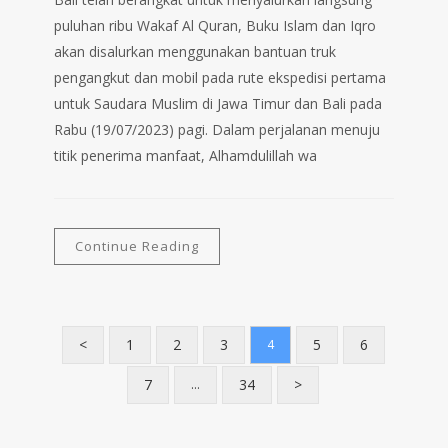
puluhan ribu Wakaf Al Quran, Buku Islam dan Iqro
akan disalurkan menggunakan bantuan truk
pengangkut dan mobil pada rute ekspedisi pertama
untuk Saudara Muslim di Jawa Timur dan Bali pada
Rabu (19/07/2023) pagi. Dalam perjalanan menuju
titik penerima manfaat, Alhamdulillah wa
Continue Reading
<
1
2
3
5
6
4
7
34
>
…