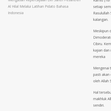
Kamis (16
Al Hilal Melalui Latihan Pidato Bahasa
setiap sem
Indonesia
Rasulullah
kalangan.
Meskipun d
Dimoderator
Cibiru. Kem
kajian dan
mereka
Mengenai t
pasti akan
oleh Allah
Hal terseb
makhluk Al
sendiri.