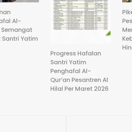
anan
Pik
fal Al-
Pes
: Semangat
Me
 Santri Yatim
Ke
Hi
Progress Hafalan
Santri Yatim
Penghafal Al-
Qur’an Pesantren Al
Hilal Per Maret 2026