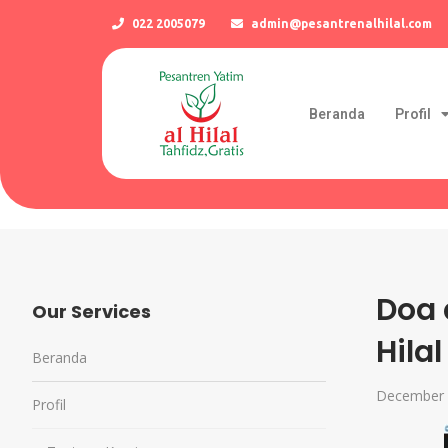
022 2005079
admin@pesantrenalhilal.com
Beranda
Profil
Doa 
Our Services
Hila
Beranda
December 
Profil