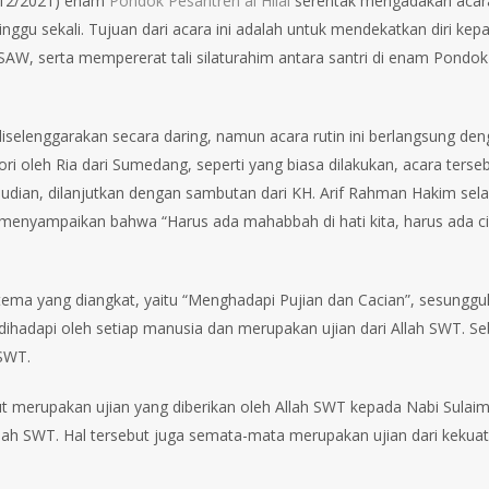
/12/2021) enam
Pondok Pesantren al Hilal
serentak mengadakan acara 
inggu sekali. Tujuan dari acara ini adalah untuk mendekatkan diri k
 SAW, serta mempererat tali silaturahim antara santri di enam Pondok 
iselenggarakan secara daring, namun acara rutin ini berlangsung denga
i oleh Ria dari Sumedang, seperti yang biasa dilakukan, acara tersebu
udian, dilanjutkan dengan sambutan dari KH. Arif Rahman Hakim selaku 
 menyampaikan bahwa “Harus ada mahabbah di hati kita, harus ada cin
ema yang diangkat, yaitu “Menghadapi Pujian dan Cacian”, sesungguhny
 dihadapi oleh setiap manusia dan merupakan ujian dari Allah SWT. S
 SWT.
ut merupakan ujian yang diberikan oleh Allah SWT kepada Nabi Sulaim
lah SWT. Hal tersebut juga semata-mata merupakan ujian dari kekuatan 