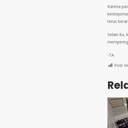
Karena pad
keistiqoma
terus beram
Selain itu
memperinga
-TA
Post Vi
Rel