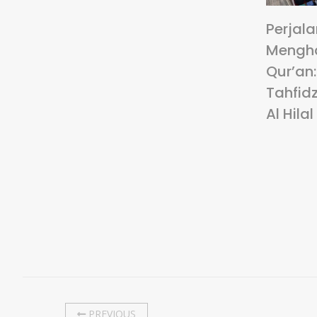
Perjal
Mengha
Qur’an
Tahfidz
Al Hilal
PREVIOUS