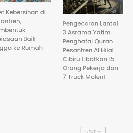
et Kebersihan di
antren,
Pengecoran Lantai
mbentuk
3 Asrama Yatim
biasaan Baik
Penghafal Quran
ngga ke Rumah
Pesantren Al Hilal
Cibiru Libatkan 15
Orang Pekerja dan
7 Truck Molen!
NEXT