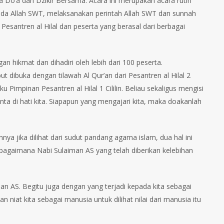
Do’a dan Dzikir Bersama. Acara ini merupakan acara rutin
epada Allah SWT, melaksanakan perintah Allah SWT dan sunnah
Pesantren al Hilal dan peserta yang berasal dari berbagai
n hikmat dan dihadiri oleh lebih dari 100 peserta.
t dibuka dengan tilawah Al Qur’an dari Pesantren al Hilal 2
Pimpinan Pesantren al Hilal 1 Cililin. Beliau sekaligus mengisi
ta di hati kita. Siapapun yang mengajari kita, maka doakanlah
a jika dilihat dari sudut pandang agama islam, dua hal ini
ebagaimana Nabi Sulaiman AS yang telah diberikan kelebihan
an AS. Begitu juga dengan yang terjadi kepada kita sebagai
niat kita sebagai manusia untuk dilihat nilai dari manusia itu