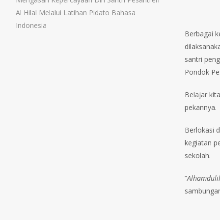
Al Hilal Melalui Latihan Pidato Bahasa
Indonesia
Berbagai ke
dilaksanaka
santri pen
Pondok Pesa
Belajar kit
pekannya.
Berlokasi d
kegiatan pe
sekolah.
“
Alhamduli
sambungan