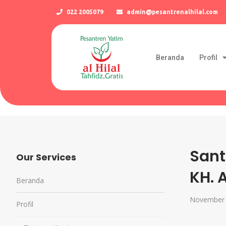
022 2005079
admin@pesantrenalhilal.com
Beranda
Profil
Sant
Our Services
KH. 
Beranda
November 
Profil