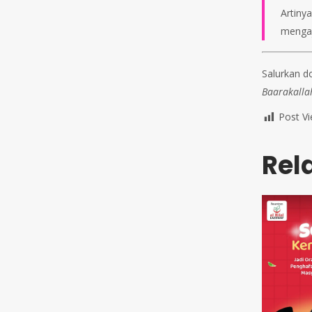
Artiny
mengaj
Salurkan d
Baarakalla
Post Vi
Rel