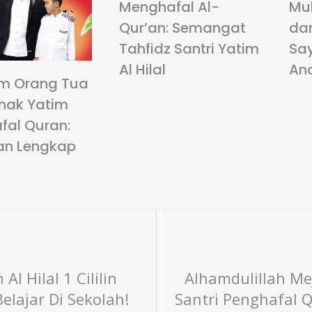
Menghafal Al-
Mu
Qur’an: Semangat
da
Tahfidz Santri Yatim
Sa
Al Hilal
An
m Orang Tua
nak Yatim
fal Quran:
an Lengkap
l Hilal 1 Cililin
Alhamdulillah Me
lajar Di Sekolah!
Santri Penghafal Q