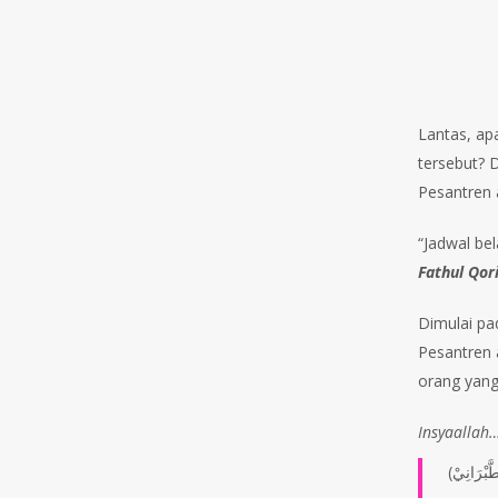
Lantas, apa
tersebut? 
Pesantren a
“Jadwal bel
Fathul Qor
Dimulai pa
Pesantren 
orang yang
Insyaallah
لطَّبْرَانِيْ