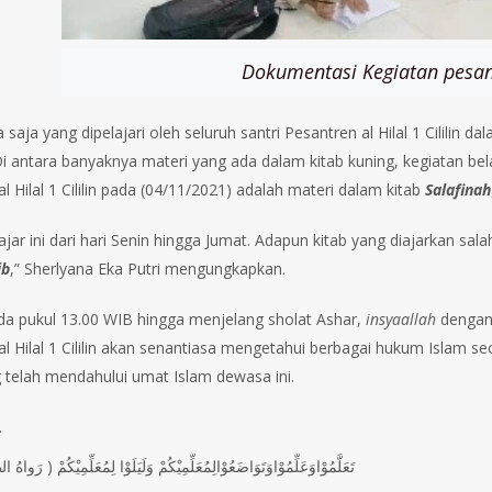
Dokumentasi Kegiatan pesan
 saja yang dipelajari oleh seluruh santri Pesantren al Hilal 1 Cilili
Di antara banyaknya materi yang ada dalam kitab kuning, kegiatan bela
l Hilal 1 Cililin pada (04/11/2021) adalah materi dalam kitab
Salafinah
ajar ini dari hari Senin hingga Jumat. Adapun kitab yang diajarkan sal
ib
,” Sherlyana Eka Putri mengungkapkan.
da pukul 13.00 WIB hingga menjelang sholat Ashar,
insyaallah
dengan 
al Hilal 1 Cililin akan senantiasa mengetahui berbagai hukum Islam
 telah mendahului umat Islam dewasa ini.
…
تَعَلَّمُوْاوَعَلِّمُوْاوَتَوَاضَعُوْالِمُعَلِّمِيْكُمْ وَلَيَلَوْا لِمُعَلِّمِيْكُمْ ( رَواهُ ا)