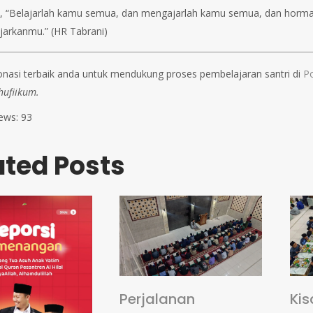
a, “Belajarlah kamu semua, dan mengajarlah kamu semua, dan hormati
arkanmu.” (HR Tabrani)
onasi terbaik anda untuk mendukung proses pembelajaran santri di
Po
hufiikum.
ews:
93
ated Posts
Perjalanan
Kis