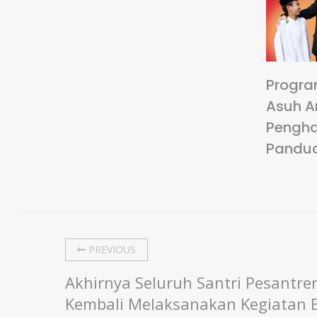
Progra
Asuh A
Pengha
Pandu
PREVIOUS
Akhirnya Seluruh Santri Pesantren A
Kembali Melaksanakan Kegiatan Be