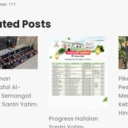
ews:
117
ated Posts
anan
Pik
fal Al-
Pes
: Semangat
Me
 Santri Yatim
Ke
Hi
Progress Hafalan
Santri Yatim