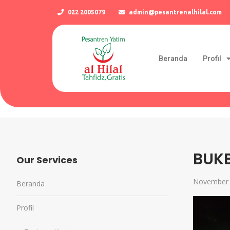
022 2005079
admin@pesantrenalhilal.com
Beranda
Profil
BUK
Our Services
November 
Beranda
Profil