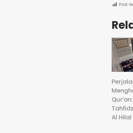
Post Vi
Rel
Perjal
Mengha
Qur’an
Tahfidz
Al Hilal