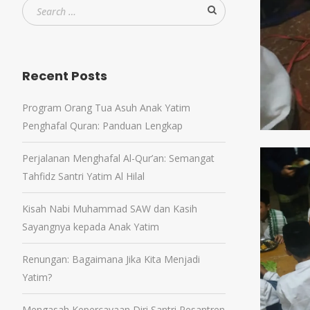
Recent Posts
Program Orang Tua Asuh Anak Yatim
Penghafal Quran: Panduan Lengkap
Perjalanan Menghafal Al-Qur’an: Semangat
Tahfidz Santri Yatim Al Hilal
Kisah Nabi Muhammad SAW dan Kasih
Sayangnya kepada Anak Yatim
Renungan: Bagaimana Jika Kita Menjadi
Yatim?
Mengasah Kepercayaan Diri Santri Pesantren