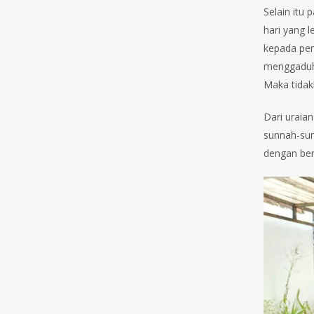
Selain itu 
hari yang 
kepada pen
menggaduh.
Maka tidak
Dari uraia
sunnah-sun
dengan be