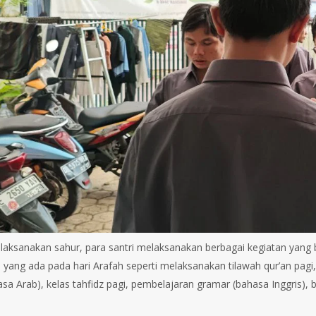
laksanakan sahur, para santri melaksanakan berbagai kegiatan yang
yang ada pada hari Arafah seperti melaksanakan tilawah qur’an pagi
sa Arab), kelas tahfidz pagi, pembelajaran gramar (bahasa Inggris),