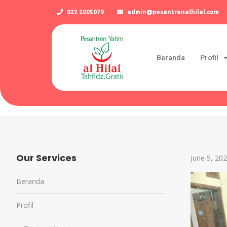
022 2005079
admin@pesantrenalhilal.com
Beranda
Profil
Our Services
June 5, 20
Beranda
Profil