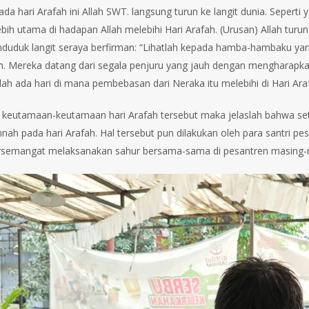
pada hari Arafah ini Allah SWT. langsung turun ke langit dunia. Seper
lebih utama di hadapan Allah melebihi Hari Arafah. (Urusan) Allah tu
duduk langit seraya berfirman: “Lihatlah kepada hamba-hambaku ya
 Mereka datang dari segala penjuru yang jauh dengan mengharapkan
lah ada hari di mana pembebasan dari Neraka itu melebihi di Hari Ara
n keutamaan-keutamaan hari Arafah tersebut maka jelaslah bahwa s
nah pada hari Arafah. Hal tersebut pun dilakukan oleh para santri p
rsemangat melaksanakan sahur bersama-sama di pesantren masing-m