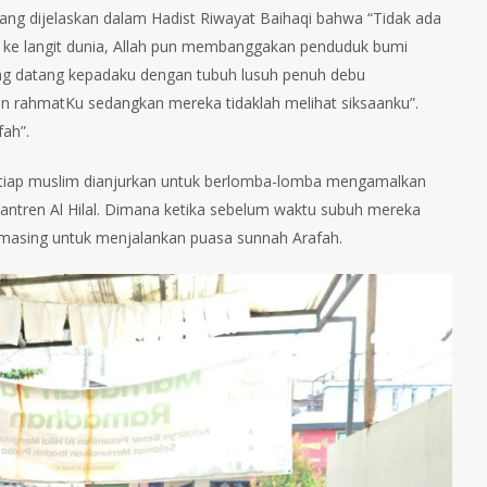
ti yang dijelaskan dalam Hadist Riwayat Baihaqi bahwa “Tidak ada
run ke langit dunia, Allah pun membanggakan penduduk bumi
ng datang kepadaku dengan tubuh lusuh penuh debu
 rahmatKu sedangkan mereka tidaklah melihat siksaanku”.
fah”.
etiap muslim dianjurkan untuk berlomba-lomba mengamalkan
esantren Al Hilal. Dimana ketika sebelum waktu subuh mereka
asing untuk menjalankan puasa sunnah Arafah.