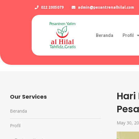
022 2005079
admin@pesantrenalhilal.com
Beranda
Profil
Hari
Our Services
Pesa
Beranda
May 30, 2
Profil