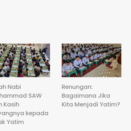
ah Nabi
Renungan:
hammad SAW
Bagaimana Jika
n Kasih
Kita Menjadi Yatim?
yangnya kepada
ak Yatim