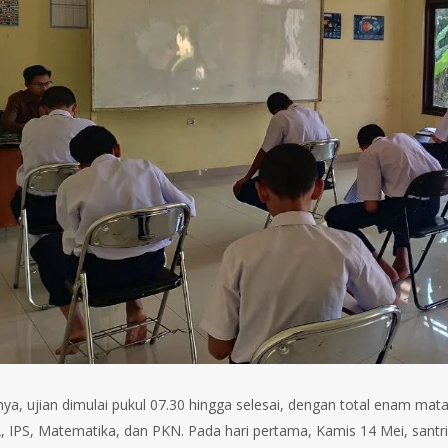
inya, ujian dimulai pukul 07.30 hingga selesai, dengan total enam mat
PA, IPS, Matematika, dan PKN. Pada hari pertama, Kamis 14 Mei, santr