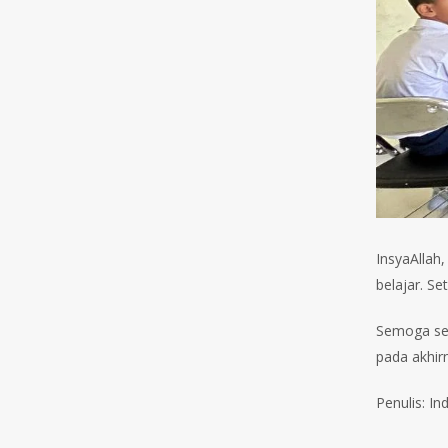
InsyaAllah
belajar. S
Semoga sel
pada akhir
Penulis: Ind