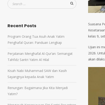
Suasana Pe
Recent Posts
Kesetaraan
kelas 9, s
Program Orang Tua Asuh Anak Yatim
Penghafal Quran: Panduan Lengkap
Ujian ini 
2026. Untuk
Perjalanan Menghafal Al-Qur’an: Semangat
akan dilaks
Tahfidz Santri Yatim Al Hilal
Kisah Nabi Muhammad SAW dan Kasih
Sayangnya kepada Anak Yatim
Renungan: Bagaimana Jika Kita Menjadi
Yatim?
Mengasah Kepercayaan Diri Santri Pesantren