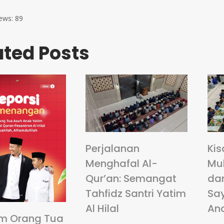
ews:
89
ated Posts
Perjalanan
Kis
Menghafal Al-
Mu
Qur’an: Semangat
da
Tahfidz Santri Yatim
Sa
Al Hilal
An
m Orang Tua