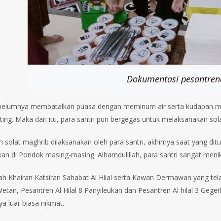
Dokumentasi pesantren
belumnya membatalkan puasa dengan meminum air serta kudapan mani
ting. Maka dari itu, para santri pun bergegas untuk melaksanakan sol
h solat maghrib dilaksanakan oleh para santri, akhirnya saat yang d
ikan di Pondok masing-masing. Alhamdulillah, para santri sangat menik
ah Khairan Katsiran Sahabat Al Hilal serta Kawan Dermawan yang tela
etan, Pesantren Al Hilal 8 Panyileukan dan Pesantren Al hilal 3 Ge
ya luar biasa nikmat.