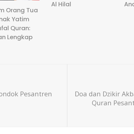
Al Hilal
An
m Orang Tua
nak Yatim
fal Quran:
an Lengkap
 Pondok Pesantren
Doa dan Dzikir Ak
Quran Pesantr