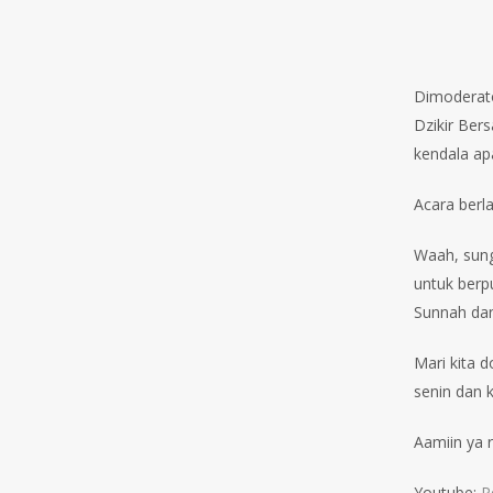
Dimoderato
Dzikir Ber
kendala ap
Acara berl
Waah, sung
untuk berp
Sunnah dan 
Mari kita 
senin dan 
Aamiin ya r
Youtube:
P