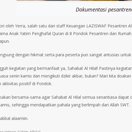
Dokumentasi pesantren
ri oleh Yerra, salah satu dari staff Keuangan LAZISWAF Pesantren Al 
sama Anak Yatim Penghafal Quran di 8 Pondok Pesantren dan Rumah Ta
apun.
angsung dengan hikmat serta para peserta pun sangat antusias untuk m
guh kegiatan yang bermanfaat ya, Sahabat Al Hilal! Pastinya kegiata
uasa senin kamis dan mengikuti dzikir akbar, bukan? Mari kita doaka
aktivitas positif di Pondok.
doakan bersama-sama agar Sahabat Al Hilal semua senantiasa dapat
kamis, sehingga mendapatkan pahala yang berlimpah dari Allah SWT.
abbal alaamiin.
esantren Yatim Alhilal