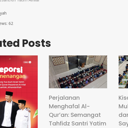
syah
ews:
62
ated Posts
Perjalanan
Kis
Menghafal Al-
Mu
Qur’an: Semangat
da
Tahfidz Santri Yatim
Sa