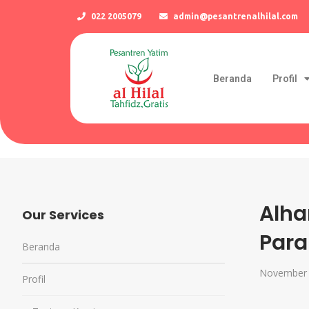
022 2005079
admin@pesantrenalhilal.com
Beranda
Profil
Alha
Our Services
Para
Beranda
November 
Profil