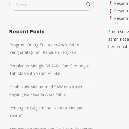
Pesantre
Pesantre
Pesantre
Recent Posts
Sama seper
santri Pes
Program Orang Tua Asuh Anak Yatim
berjamaah 
Penghafal Quran: Panduan Lengkap
Perjalanan Menghafal Al-Qur’an: Semangat
Tahfidz Santri Yatim Al Hilal
Kisah Nabi Muhammad SAW dan Kasih
Sayangnya kepada Anak Yatim
Renungan: Bagaimana Jika Kita Menjadi
Yatim?
Mengasah Kepercayaan Diri Santri Pesantren