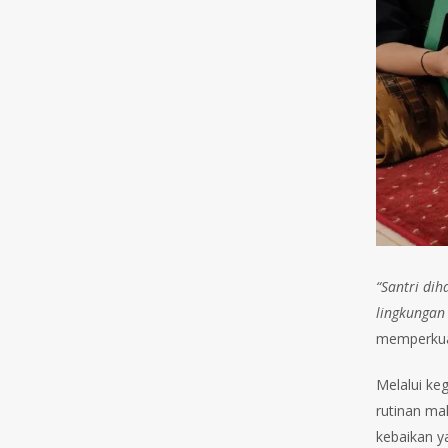
“Santri di
lingkungan
memperkuat
Melalui ke
rutinan ma
kebaikan 