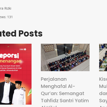
ra Rizki
ews:
131
ated Posts
Perjalanan
Kis
Menghafal Al-
Mu
Qur’an: Semangat
da
Tahfidz Santri Yatim
Sa