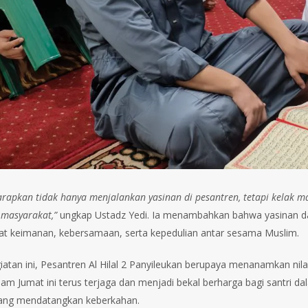
harapkan tidak hanya menjalankan yasinan di pesantren, tetapi kelak 
 masyarakat,”
ungkap Ustadz Yedi. Ia menambahkan bahwa yasinan da
 keimanan, kebersamaan, serta kepedulian antar sesama Muslim.
giatan ini, Pesantren Al Hilal 2 Panyileukan berupaya menanamkan ni
lam Jumat ini terus terjaga dan menjadi bekal berharga bagi santri 
yang mendatangkan keberkahan.