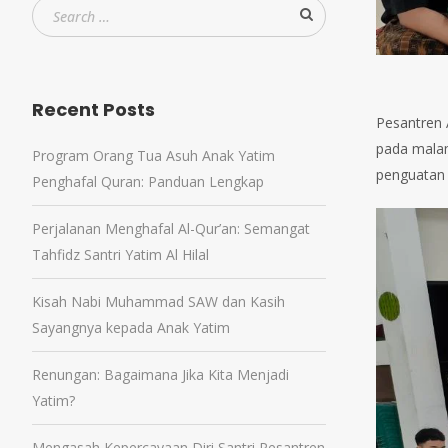
Recent Posts
Pesantren 
pada malam
Program Orang Tua Asuh Anak Yatim
penguatan s
Penghafal Quran: Panduan Lengkap
Perjalanan Menghafal Al-Qur’an: Semangat
Tahfidz Santri Yatim Al Hilal
Kisah Nabi Muhammad SAW dan Kasih
Sayangnya kepada Anak Yatim
Renungan: Bagaimana Jika Kita Menjadi
Yatim?
Mengasah Kepercayaan Diri Santri Pesantren