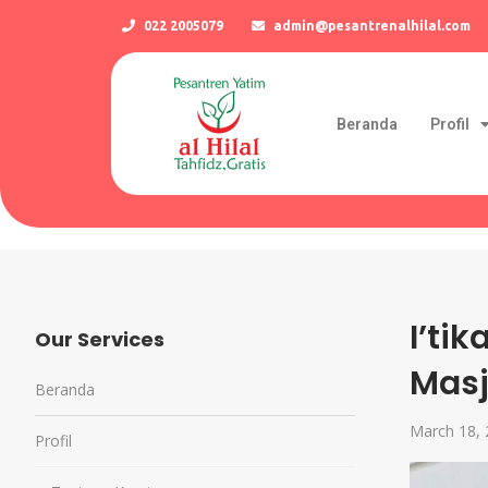
022 2005079
admin@pesantrenalhilal.com
Beranda
Profil
I’ti
Our Services
Masj
Beranda
March 18,
Profil