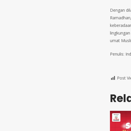
Dengan dil
Ramadhan, 
keberadaan
lingkungan 
umat Musl
Penulis: Ind
Post Vi
Rel