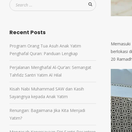
Recent Posts
Memasuki se
Program Orang Tua Asuh Anak Yatim
berlokasi 
Penghafal Quran: Panduan Lengkap
20 Ramadha
Perjalanan Menghafal Al-Qur’an: Semangat
Tahfidz Santri Yatim Al Hilal
Kisah Nabi Muhammad SAW dan Kasih
Sayangnya kepada Anak Yatim
Renungan: Bagaimana Jika Kita Menjadi
Yatim?
Mengasah Kepercayaan Diri Santri Pesantren