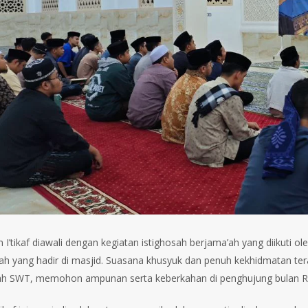
I’tikaf diawali dengan kegiatan istighosah berjama’ah yang diikuti ol
ah yang hadir di masjid. Suasana khusyuk dan penuh kekhidmatan t
lah SWT, memohon ampunan serta keberkahan di penghujung bulan 