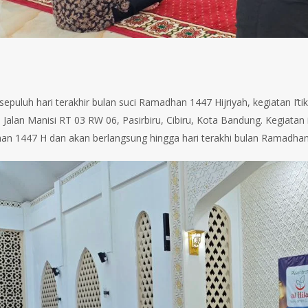
puluh hari terakhir bulan suci Ramadhan 1447 Hijriyah, kegiatan I’tika
di Jalan Manisi RT 03 RW 06, Pasirbiru, Cibiru, Kota Bandung. Kegiata
n 1447 H dan akan berlangsung hingga hari terakhi bulan Ramadhan