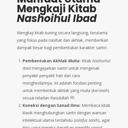
Mengkaji Kitab
Nashoihul Ibad
Mengkaji kitab kuning secara langsung, terutama
yang fokus pada nasihat dan akhlak, memberikan
dampak besar bagi pembentukan karakter santri:
Pembentukan Akhlak Mulia:
Kitab
Nashoihul
Ibad
mengajarkan santri untuk mengenali
penyakit-penyakit hati dan cara
menghindarinya. Ini adalah fondasi penting
untuk membentuk akhlak yang mulia (
karimah
)
sesuai teladan Rasulullah ﷺ.
Koneksi dengan Sanad Ilmu:
Membaca kitab
klasik menghubungkan santri dengan warisan
intelektual ulama terdahulu (
salafus saleh
), agar
ilmu yang mereka dapatkan memiliki
sanad