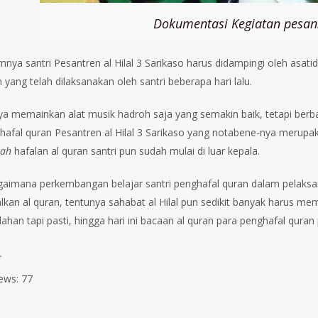
Dokumentasi Kegiatan pesans
mnya santri Pesantren al Hilal 3 Sarikaso harus didampingi oleh asati
yang telah dilaksanakan oleh santri beberapa hari lalu.
a memainkan alat musik hadroh saja yang semakin baik, tetapi berba
ghafal quran Pesantren al Hilal 3 Sarikaso yang notabene-nya merupa
lah
hafalan al quran santri pun sudah mulai di luar kepala.
gaimana perkembangan belajar santri penghafal quran dalam pelaksanaa
kan al quran, tentunya sahabat al Hilal pun sedikit banyak harus me
lahan tapi pasti, hingga hari ini bacaan al quran para penghafal qur
.
ews:
77