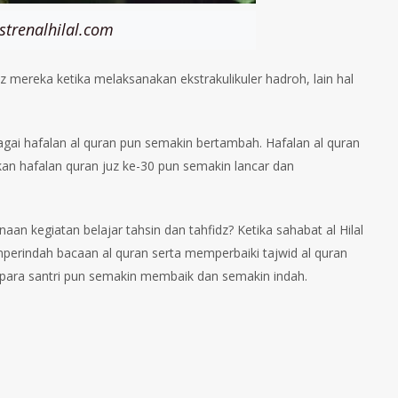
trenalhilal.com
dz mereka ketika melaksanakan ekstrakulikuler hadroh, lain hal
gai hafalan al quran pun semakin bertambah. Hafalan al quran
kan hafalan quran juz ke-30 pun semakin lancar dan
n kegiatan belajar tahsin dan tahfidz? Ketika sahabat al Hilal
mperindah bacaan al quran serta memperbaiki tajwid al quran
an para santri pun semakin membaik dan semakin indah.