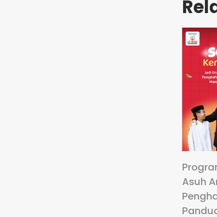
Rel
Progra
Asuh A
Pengha
Pandu