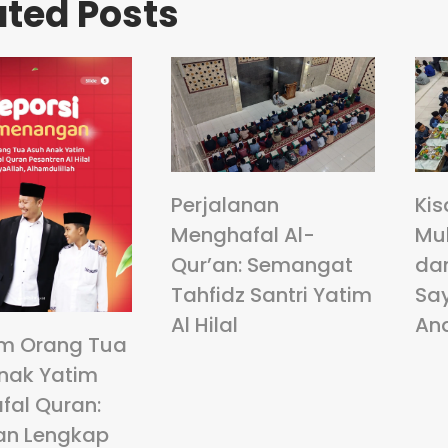
ated Posts
Perjalanan
Kis
Menghafal Al-
Mu
Qur’an: Semangat
da
Tahfidz Santri Yatim
Sa
Al Hilal
An
m Orang Tua
nak Yatim
fal Quran:
an Lengkap