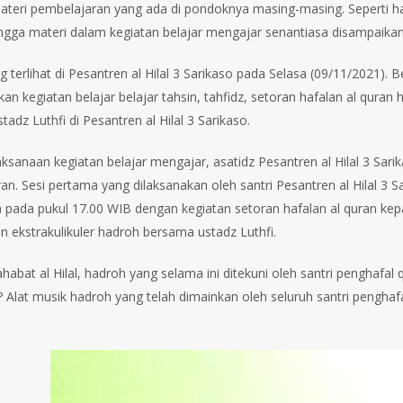
ateri pembelajaran yang ada di pondoknya masing-masing. Seperti ha
hingga materi dalam kegiatan belajar mengajar senantiasa disampaikan 
g terlihat di Pesantren al Hilal 3 Sarikaso pada Selasa (09/11/2021). B
an kegiatan belajar belajar tahsin, tahfidz, setoran hafalan al quran
adz Luthfi di Pesantren al Hilal 3 Sarikaso.
ksanaan kegiatan belajar mengajar, asatidz Pesantren al Hilal 3 Sari
an. Sesi pertama yang dilaksanakan oleh santri Pesantren al Hilal 3 
a pada pukul 17.00 WIB dengan kegiatan setoran hafalan al quran kepa
n ekstrakulikuler hadroh bersama ustadz Luthfi.
habat al Hilal, hadroh yang selama ini ditekuni oleh santri penghafal
i? Alat musik hadroh yang telah dimainkan oleh seluruh santri penghaf