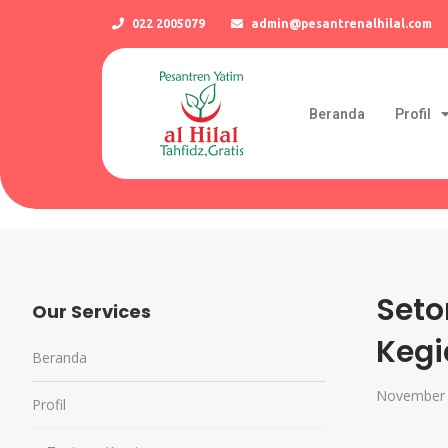
022 2005079
admin@pesantrenalhilal.com
Beranda
Profil
Seto
Our Services
Kegi
Beranda
November 
Profil