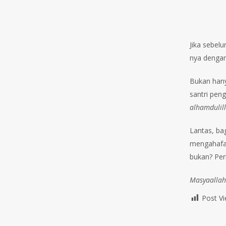
Jika sebelu
nya dengan 
Bukan hany
santri pen
alhamdulil
Lantas, ba
mengahafal
bukan? Per
Masyaallah
Post Vi