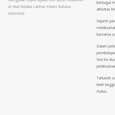
berbagai m
Al Hilal Melalui Latihan Pidato Bahasa
aktivitas 
Indonesia
Seperti yan
melaksanak
bersama ust
Dalam pela
pembelajar
Sesi ke-du
pelaksanaa
Tahukah sa
lebih tingg
mulus.