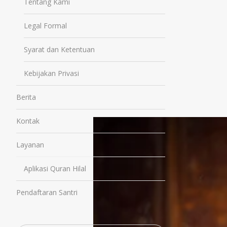
Tentang Kami
Legal Formal
Syarat dan Ketentuan
Kebijakan Privasi
Berita
Kontak
Layanan
Aplikasi Quran Hilal
Pendaftaran Santri