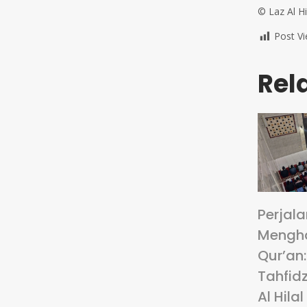
©️ Laz Al H
Post Vi
Rel
Perjal
Mengha
Qur’an
Tahfidz
Al Hilal