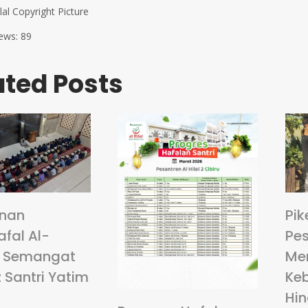
ilal Copyright Picture
ews:
89
ated Posts
anan
Pik
fal Al-
Pes
: Semangat
Me
 Santri Yatim
Ke
Hi