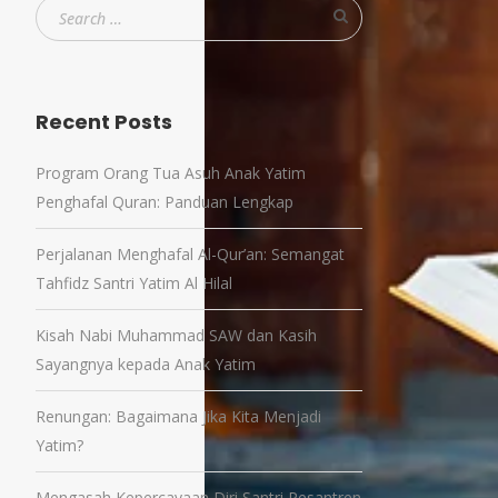
Recent Posts
Program Orang Tua Asuh Anak Yatim
Penghafal Quran: Panduan Lengkap
Perjalanan Menghafal Al-Qur’an: Semangat
Tahfidz Santri Yatim Al Hilal
Kisah Nabi Muhammad SAW dan Kasih
Sayangnya kepada Anak Yatim
Renungan: Bagaimana Jika Kita Menjadi
Yatim?
Mengasah Kepercayaan Diri Santri Pesantren