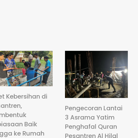
et Kebersihan di
antren,
Pengecoran Lantai
mbentuk
3 Asrama Yatim
biasaan Baik
Penghafal Quran
ngga ke Rumah
Pesantren Al Hilal