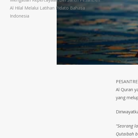
Al Hilal Melalui Latihan Pidato Bahasa
Indonesia
PESANTREN 
Al Quran y
yang melup
Diriwayatk
“Seorang l
Qutaibah b