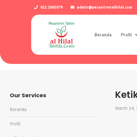
022 2005079
admin@pesantrenalhilal.com
Beranda
Profil
Keti
Our Services
March 24,
Beranda
Profil