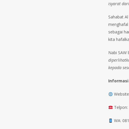
isyarat da
Sahabat Al
menghafal 
sebagai ha
kita hafal
Nabi SAW b
diperlihat
kepada ses
Informasi
Website:
Telpon:
WA: 081