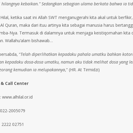
ri hilangnya kebaikan.” Sedangkan sebagian ulama berkata bahwa ia ti
 Hilal, ketika saat ini Allah SWT menganugerahi kita akal untuk ber
Al Quran, maka dari ituu artinya kita sebagai manusia harus bertang
mba-Nya. Termasuk di dalamnya untuk menjaga keistiqomahan kita d
kan. Wallahu’alam bishawab…
ersabda, “
Telah diperlihatkan kepadaku pahala umatku bahkan kotora
kan kepadaku dosa-dosa umatku, namun aku tidak melihat dosa yang leb
eorang kemudian ia melupakannya
,” (HR. At Tirmidzi)
 & Call Center
 www.alhilal.or.id
 022-2005079
 2222 02751