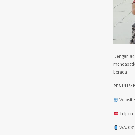
Dengan ada
mendapatka
berada.
PENULIS:
Website
Telpon:
WA: 081