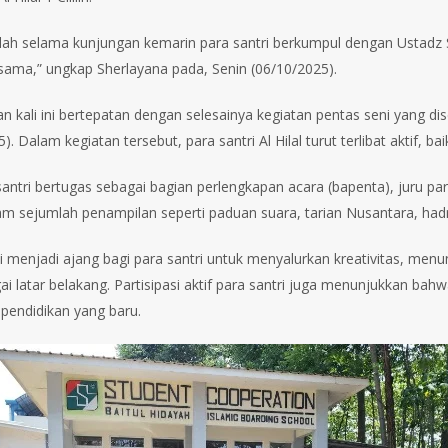
llah selama kunjungan kemarin para santri berkumpul dengan Ustadz
ama,” ungkap Sherlayana pada, Senin (06/10/2025).
n kali ini bertepatan dengan selesainya kegiatan pentas seni yang d
). Dalam kegiatan tersebut, para santri Al Hilal turut terlibat aktif, b
antri bertugas sebagai bagian perlengkapan acara (bapenta), juru park
am sejumlah penampilan seperti paduan suara, tarian Nusantara, had
ni menjadi ajang bagi para santri untuk menyalurkan kreativitas, me
gai latar belakang. Partisipasi aktif para santri juga menunjukkan
 pendidikan yang baru.