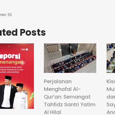
ews:
92
ated Posts
Perjalanan
Kis
Menghafal Al-
Mu
Qur’an: Semangat
da
Tahfidz Santri Yatim
Sa
Al Hilal
An