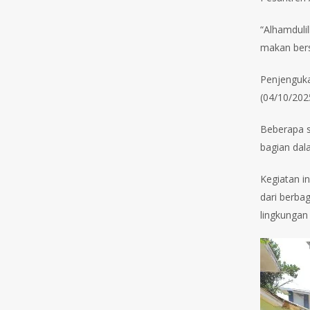
“Alhamduli
makan bers
Penjenguka
(04/10/2025
Beberapa s
bagian dal
Kegiatan i
dari berba
lingkungan