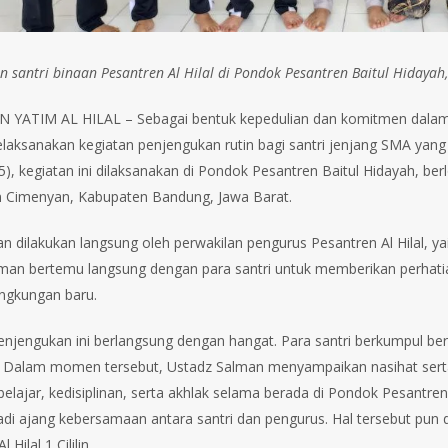
n santri binaan Pesantren Al Hilal di Pondok Pesantren Baitul Hidayah
YATIM AL HILAL – Sebagai bentuk kepedulian dan komitmen dalam 
laksanakan kegiatan penjengukan rutin bagi santri jenjang SMA yang
5), kegiatan ini dilaksanakan di Pondok Pesantren Baitul Hidayah, be
 Cimenyan, Kabupaten Bandung, Jawa Barat.
n dilakukan langsung oleh perwakilan pengurus Pesantren Al Hilal, y
man bertemu langsung dengan para santri untuk memberikan perhat
ingkungan baru.
enjengukan ini berlangsung dengan hangat. Para santri berkumpul 
 Dalam momen tersebut, Ustadz Salman menyampaikan nasihat serta
elajar, kedisiplinan, serta akhlak selama berada di Pondok Pesantre
di ajang kebersamaan antara santri dan pengurus. Hal tersebut pun 
 Hilal 1 Cililin.