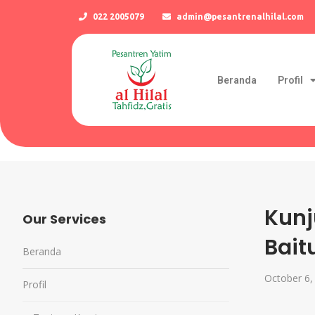
022 2005079
admin@pesantrenalhilal.com
Beranda
Profil
Kunj
Our Services
Bait
Beranda
October 6,
Profil