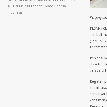
Al Hilal Melalui Latihan Pidato Bahasa
Indonesia
Penjenguka
PESANTREN 
kembali me
(05/10/202
Kecamatan
Penjenguka
Ustadz Sal
berada di l
Kegiatan p
sederhana.
semangat b
yang menja
Pesantren Al