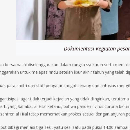
Dokumentasi Kegiatan pesan
 bersama ini diselenggarakan dalam rangka syukuran serta menjalin sil
nggarakan untuk melepas rindu setelah libur akhir tahun yang telah dija
lah
, para santri dan staff pengajar sangat senang dan antusias mengiku
antisipasi agar tidak terjadi kejadian yang tidak diinginkan, teruta
erti yang Sahabat al Hilal ketahui, bahwa pandemi virus corona bel
santren al Hilal tetap memerhatikan prokes sesuai dengan anjuran p
but dibagi menjadi tiga sesi, yaitu sesi satu pada pukul 14.00 sampai