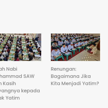
ah Nabi
Renungan:
hammad SAW
Bagaimana Jika
n Kasih
Kita Menjadi Yatim?
yangnya kepada
ak Yatim