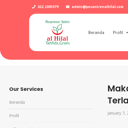
022 2005079
admin@pesantrenalhilal.com
Beranda
Profil
Maka
Our Services
Terl
Beranda
January 7,
Profil