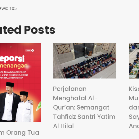
ews:
105
ated Posts
Perjalanan
Kis
Menghafal Al-
Mu
Qur’an: Semangat
da
Tahfidz Santri Yatim
Sa
Al Hilal
An
m Orang Tua