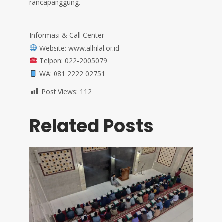
rancapanggung.
Informasi & Call Center⁣⁣⁣⁣⁣⁣⁣⁣⁣⁣⁣⁣⁣
Website: www.alhilal.or.id⁣⁣⁣⁣⁣⁣⁣⁣⁣⁣⁣⁣⁣
Telpon: 022-2005079⁣⁣⁣⁣⁣⁣⁣⁣⁣⁣⁣⁣⁣
WA: 081 2222 02751
Post Views:
112
Related Posts