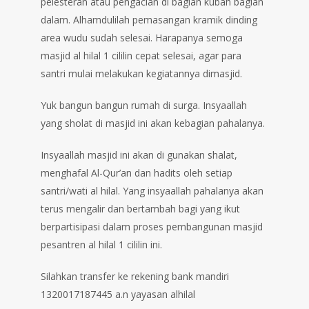
pelesteran atau pengacian di bagian kubah bagian
dalam. Alhamdulilah pemasangan kramik dinding
area wudu sudah selesai. Harapanya semoga
masjid al hilal 1 cililin cepat selesai, agar para
santri mulai melakukan kegiatannya dimasjid.
Yuk bangun bangun rumah di surga. Insyaallah
yang sholat di masjid ini akan kebagian pahalanya.⁣⁣⁣⁣⁣⁣⁣⁣⁣⁣⁣
Insyaallah masjid ini akan di gunakan shalat,
menghafal Al-Qur’an dan hadits oleh setiap
santri/wati al hilal. Yang insyaallah pahalanya akan
terus mengalir dan bertambah bagi yang ikut
berpartisipasi dalam proses pembangunan masjid
pesantren al hilal 1 cililin ini.
Silahkan transfer ke rekening bank mandiri
1320017187445 a.n yayasan alhilal