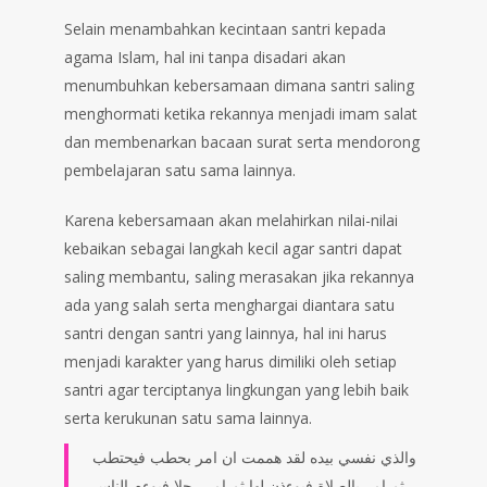
Selain menambahkan kecintaan santri kepada
agama Islam, hal ini tanpa disadari akan
menumbuhkan kebersamaan dimana santri saling
menghormati ketika rekannya menjadi imam salat
dan membenarkan bacaan surat serta mendorong
pembelajaran satu sama lainnya.
Karena kebersamaan akan melahirkan nilai-nilai
kebaikan sebagai langkah kecil agar santri dapat
saling membantu, saling merasakan jika rekannya
ada yang salah serta menghargai diantara satu
santri dengan santri yang lainnya, hal ini harus
menjadi karakter yang harus dimiliki oleh setiap
santri agar terciptanya lingkungan yang lebih baik
serta kerukunan satu sama lainnya.
والذي نفسي بيده لقد هممت ان امر بحطب فيحتطب
ثم امر بالصلاة فيوءذن لها ثم امر رجلا فيوءم الناس