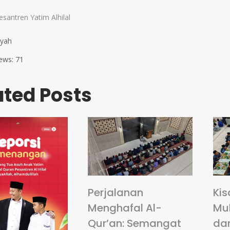
esantren Yatim Alhilal
syah
ews:
71
ated Posts
Perjalanan
Kis
Menghafal Al-
Mu
Qur’an: Semangat
da