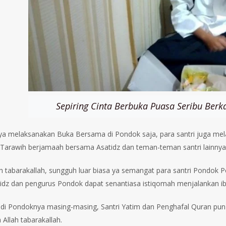
Sepiring Cinta Berbuka Puasa Seribu Be
a melaksanakan Buka Bersama di Pondok saja, para santri juga mela
 Tarawih berjamaah bersama Asatidz dan teman-teman santri lainnya
h tabarakallah, sungguh luar biasa ya semangat para santri Pondok 
atidz dan pengurus Pondok dapat senantiasa istiqomah menjalankan ib
h di Pondoknya masing-masing, Santri Yatim dan Penghafal Quran pu
 Allah tabarakallah.