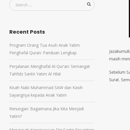
Recent Posts
Program Orang Tua Asuh Anak Yatim
Jazakumull
Penghafal Quran: Panduan Lengkap
masih meni
Perjalanan Menghafal Al-Qur’an: Semangat
Sebelum Sa
Tahfidz Santri Yatim Al Hilal
Surat. Sem
Kisah Nabi Muhammad SAW dan Kasih
Sayangnya kepada Anak Yatim
Renungan: Bagaimana Jika Kita Menjadi
Yatim?
Mengasah Kepercayaan Diri Santri Pesantren