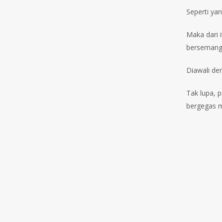
Seperti ya
Maka dari 
bersemang
Diawali de
Tak lupa, 
bergegas m