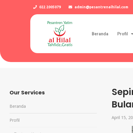
022 2005079
admin@pesantrenalhilal.com
Beranda
Profil
Sepi
Our Services
Bul
Beranda
April 15, 2
Profil