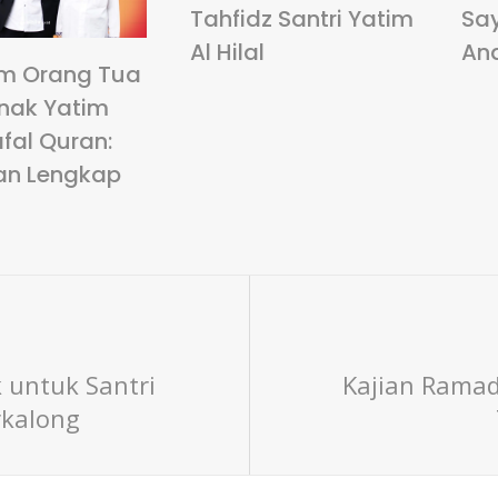
Tahfidz Santri Yatim
Sa
Al Hilal
An
m Orang Tua
nak Yatim
fal Quran:
an Lengkap
 untuk Santri
Kajian Ramad
rkalong