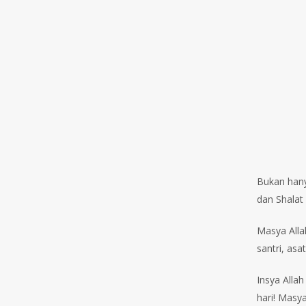
Bukan hany
dan Shalat
Masya Alla
santri, as
Insya Alla
hari! Masya