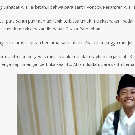
ng Sahabat Al Hilal ketahui bahwa para santri Pondok Pesantren Al H
itu, para santri pun menjadi lebih terbiasa untuk melaksanakan ibada
at untuk melaksanakan Ibadahan Puasa Ramadhan.
ngan tadarus al quran bersama-sama dari ba’da ashar hingga menjelan
para santri pun bergegas melaksanakan shalat maghrib berjamaah. Ke
enyantap hidangan berbuka saat itu. Alhamdulillah, para santri berha