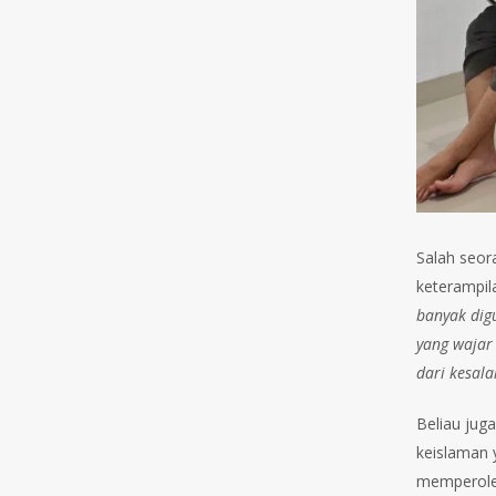
Salah seor
keterampila
banyak digu
yang wajar 
dari kesala
Beliau jug
keislaman 
memperole