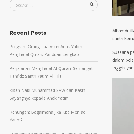
Alhamdulil
Recent Posts
santri kem
Program Orang Tua Asuh Anak Yatim
Suasana p
Penghafal Quran: Panduan Lengkap
dalam pela
Inggris ya
Perjalanan Menghafal Al-Qur’an: Semangat
Tahfidz Santri Yatim Al Hilal
Kisah Nabi Muhammad SAW dan Kasih
Sayangnya kepada Anak Yatim
Renungan: Bagaimana Jika Kita Menjadi
Yatim?
Mengasah Kepercayaan Diri Santri Pesantren