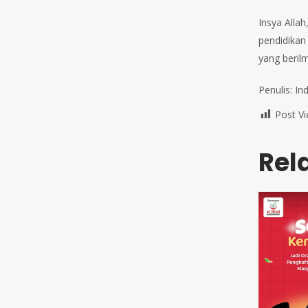
Insya Alla
pendidikan
yang beril
Penulis: Ind
Post Vi
Rel