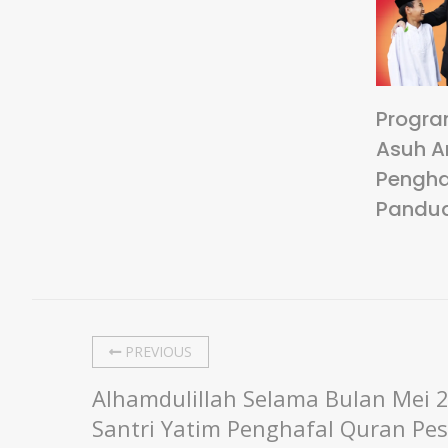
Progra
Asuh A
Pengha
Pandu
PREVIOUS
Alhamdulillah Selama Bulan Mei 
Santri Yatim Penghafal Quran Pesa