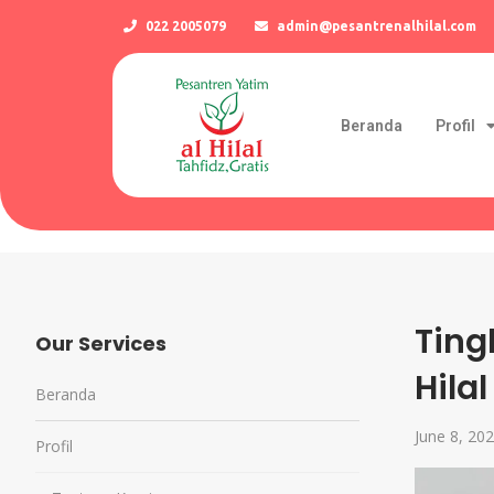
022 2005079
admin@pesantrenalhilal.com
Beranda
Profil
Ting
Our Services
Hila
Beranda
June 8, 20
Profil