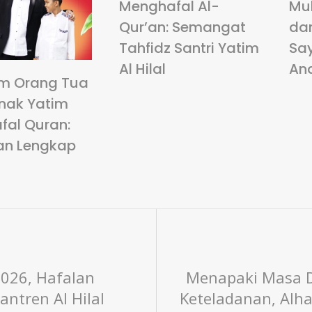
Menghafal Al-
Mu
Qur’an: Semangat
da
Tahfidz Santri Yatim
Sa
Al Hilal
An
m Orang Tua
nak Yatim
fal Quran:
an Lengkap
2026, Hafalan
Menapaki Masa D
ntren Al Hilal
Keteladanan, Alha