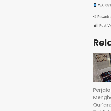
WA: 081
©️ Pesantre
Post Vi
Rel
Perjal
Mengha
Qur’an