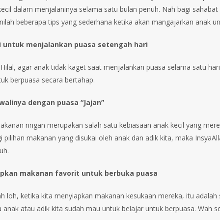
kecil dalam menjalaninya selama satu bulan penuh. Nah bagi sahabat A
inilah beberapa tips yang sederhana ketika akan mangajarkan anak u
i untuk menjalankan puasa setengah hari
 Hilal, agar anak tidak kaget saat menjalankan puasa selama satu ha
uk berpuasa secara bertahap.
alinya dengan puasa “Jajan”
kanan ringan merupakan salah satu kebiasaan anak kecil yang mere
 pilihan makanan yang disukai oleh anak dan adik kita, maka Insya
uh.
pkan makanan favorit untuk berbuka puasa
ah loh, ketika kita menyiapkan makanan kesukaan mereka, itu adalah 
a anak atau adik kita sudah mau untuk belajar untuk berpuasa. Wah ser