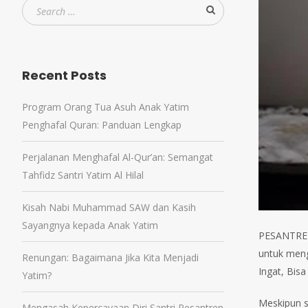
Recent Posts
Program Orang Tua Asuh Anak Yatim
Penghafal Quran: Panduan Lengkap
Perjalanan Menghafal Al-Qur’an: Semangat
Tahfidz Santri Yatim Al Hilal
Kisah Nabi Muhammad SAW dan Kasih
Sayangnya kepada Anak Yatim
PESANTREN 
untuk meng
Renungan: Bagaimana Jika Kita Menjadi
Ingat, Bisa
Yatim?
Meskipun s
Mengasah Kepercayaan Diri Santri Pesantren