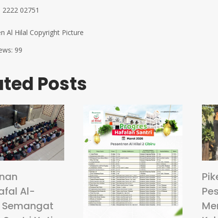
 2222 02751
n Al Hilal Copyright Picture
ews:
99
ated Posts
anan
Pik
fal Al-
Pes
: Semangat
Me