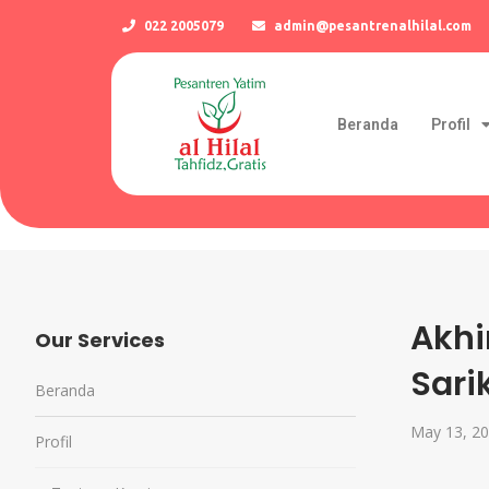
022 2005079
admin@pesantrenalhilal.com
Beranda
Profil
Akhi
Our Services
Sari
Beranda
May 13, 2
Profil