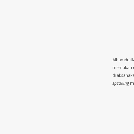
Alhamdulil
memukau di
dilaksanak
speaking
m