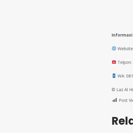
Informasi
Website:
Telpon:
WA: 081
©️ Laz Al H
Post Vi
Rel