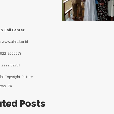
 & Call Center
 www.alhilal.or.id
 022-2005079
 2222 02751
ilal Copyright Picture
ews:
74
ated Posts