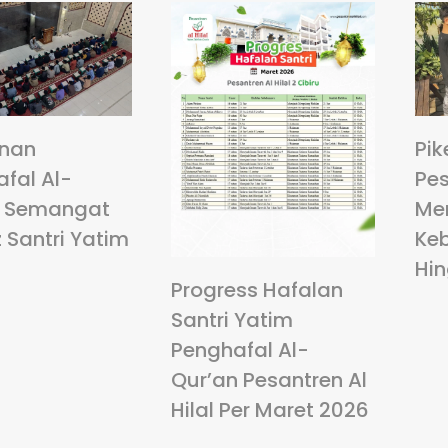
anan
Pik
fal Al-
Pes
: Semangat
Me
 Santri Yatim
Ke
Hi
Progress Hafalan
Santri Yatim
Penghafal Al-
Qur’an Pesantren Al
Hilal Per Maret 2026