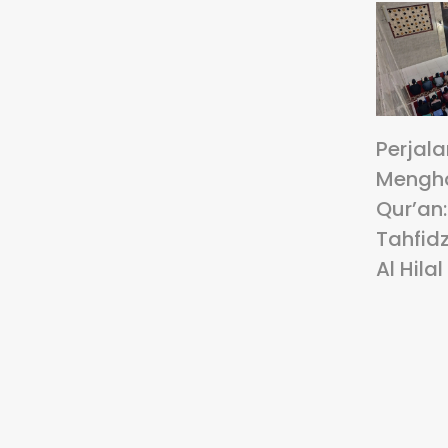
Perjal
Mengha
Qur’an
Tahfidz
Al Hilal