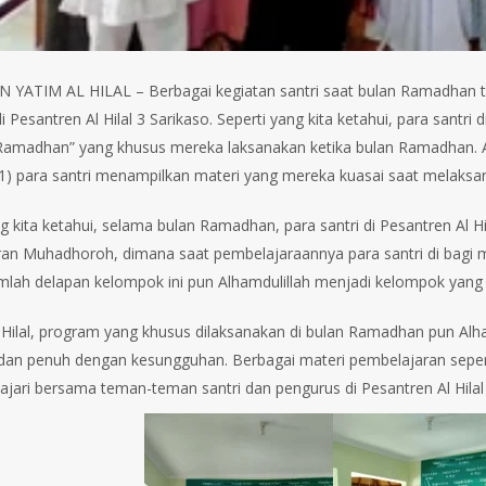
YATIM AL HILAL – Berbagai kegiatan santri saat bulan Ramadhan telah
di Pesantren Al Hilal 3 Sarikaso. Seperti yang kita ketahui, para sant
amadhan” yang khusus mereka laksanakan ketika bulan Ramadhan. 
1) para santri menampilkan materi yang mereka kuasai saat melak
g kita ketahui, selama bulan Ramadhan, para santri di Pesantren Al Hil
an Muhadhoroh, dimana saat pembelajaraannya para santri di bagi m
mlah delapan kelompok ini pun Alhamdulillah menjadi kelompok yang 
 Hilal, program yang khusus dilaksanakan di bulan Ramadhan pun Alha
an penuh dengan kesungguhan. Berbagai materi pembelajaran sepe
ajari bersama teman-teman santri dan pengurus di Pesantren Al Hilal 