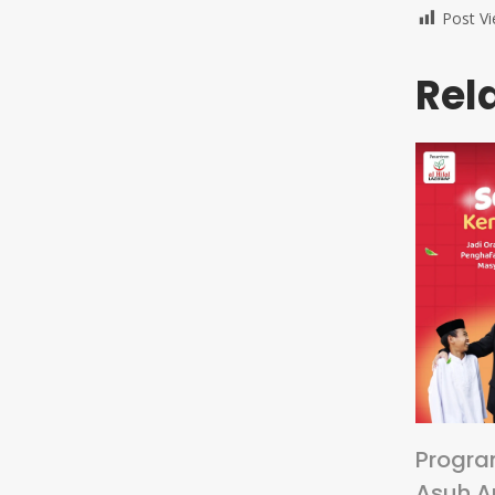
Post Vi
Rel
Progra
Asuh A