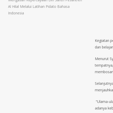
Al Hilal Melalui Latihan Pidato Bahasa
Indonesia
Kegiatan p
dan belajar
Menurut Sy
tempatnya,
membosanka
Selanjutny
menjauhkan
“Ulama-ula
adanya keb