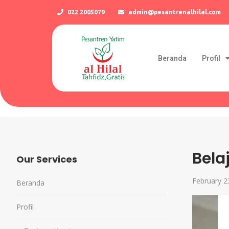
022 2005079
admin@pesantrenalhilal.com
Beranda
Profil
Bela
Our Services
February 2
Beranda
Profil