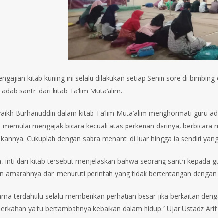
engajian kitab kuning ini selalu dilakukan setiap Senin sore di bimb
 adab santri dari kitab Ta’lim Muta’alim.
aikh Burhanuddin dalam kitab Ta’lim Muta’alim menghormati guru ada
 memulai mengajak bicara kecuali atas perkenan darinya, berbicar
nnya. Cukuplah dengan sabra menanti di luar hingga ia sendiri yang 
a, inti dari kitab tersebut menjelaskan bahwa seorang santri kepada 
 amarahnya dan menuruti perintah yang tidak bertentangan dengan
ma terdahulu selalu memberikan perhatian besar jika berkaitan deng
erkahan yaitu bertambahnya kebaikan dalam hidup.” Ujar Ustadz Ar