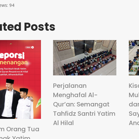
ews:
94
ated Posts
Perjalanan
Kis
Menghafal Al-
Mu
Qur’an: Semangat
da
Tahfidz Santri Yatim
Sa
Al Hilal
An
m Orang Tua
nak Yatim