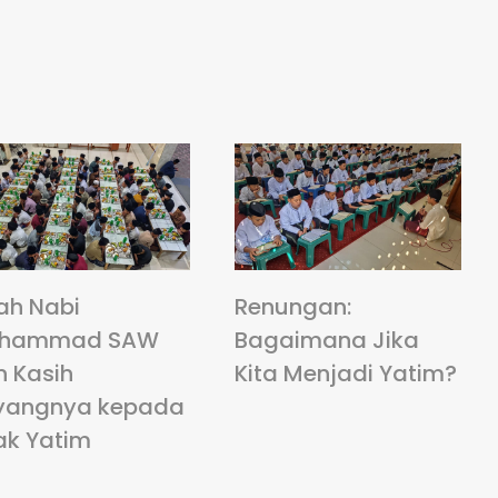
ah Nabi
Renungan:
hammad SAW
Bagaimana Jika
n Kasih
Kita Menjadi Yatim?
yangnya kepada
ak Yatim