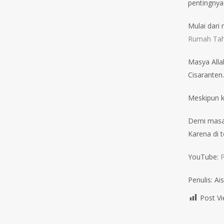
pentingnya
Mulai dari
Rumah Tahf
Masya Alla
Cisaranten.
Meskipun ke
Demi masa 
Karena di t
YouTube:
P
Penulis: Ai
Post Vi