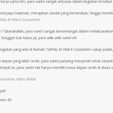
 kerja sama tim, para santri sangat antusias dalam kegiatan tersebut.
 menyapu halaman, merapikan sandal yang berserakan, hingga membe
idz Al Hilal 6 Cisaranten
.
h Tabarakallah, para santri sangat bersemangat dalam melaksanakan 
 Sungguh luar biasa ya, para adik-adik santri ini!
giatan yang ada di Rumah Tahfidz Al Hilal 6 Cisaranten cukup padat, a
depan yang lebih cerah, para santri pantang menyerah untuk senanti
empat ini, para santri tak hanya memiliki masa depan cerah di dunia s
esantren Yatim Alhilal
syah
ews:
85