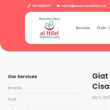
022 2005079
admin@pesantrenalhilal.com
Beranda
Profil
Giat
Our Services
Cisa
Beranda
July 5, 202
Profil