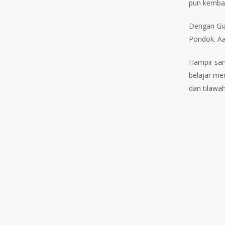
pun kembal
Dengan Gia
Pondok. Aa
Hampir sam
belajar me
dan tilawah