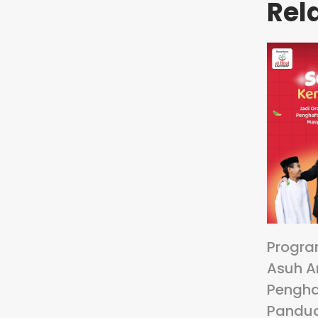
Rel
Progra
Asuh A
Pengha
Pandu