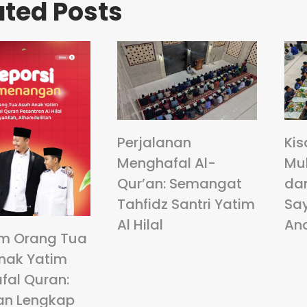
ated Posts
Perjalanan
Kis
Menghafal Al-
Mu
Qur’an: Semangat
da
Tahfidz Santri Yatim
Sa
Al Hilal
An
m Orang Tua
nak Yatim
fal Quran:
an Lengkap