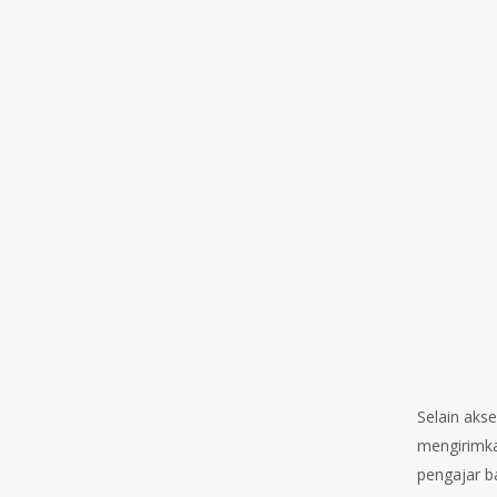
Selain aks
mengirimkan
pengajar b