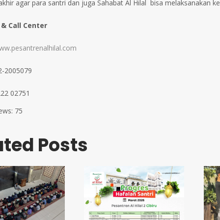
akhir agar para santri dan juga Sahabat Al Hilal bisa melaksanakan ke
 & Call Center
ww.pesantrenalhilal.com
22-2005079
222 02751
ews:
75
ated Posts