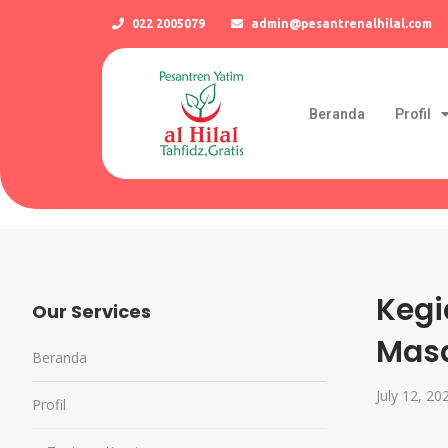
022 2005079
admin@pesantrenalhilal.com
Beranda
Profil
Kegi
Our Services
Mas
Beranda
July 12, 20
Profil