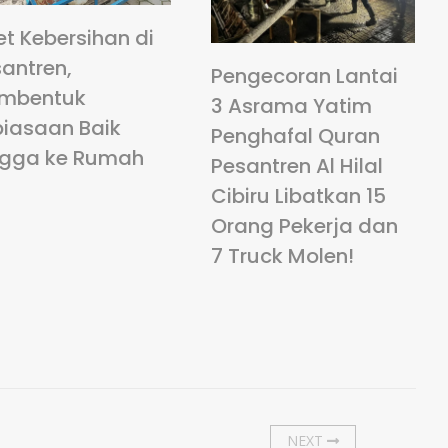
et Kebersihan di
antren,
Pengecoran Lantai
mbentuk
3 Asrama Yatim
biasaan Baik
Penghafal Quran
ngga ke Rumah
Pesantren Al Hilal
Cibiru Libatkan 15
Orang Pekerja dan
7 Truck Molen!
NEXT