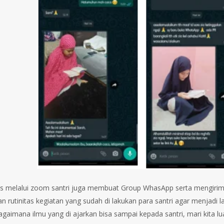
es melalui zoom santri juga membuat Group WhasApp serta mengirim p
 rutinitas kegiatan yang sudah di lakukan para santri agar menjadi la
agaimana ilmu yang di ajarkan bisa sampai kepada santri, mari kita