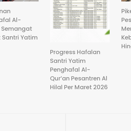
anan
Pik
fal Al-
Pes
: Semangat
Me
 Santri Yatim
Ke
Hi
Progress Hafalan
Santri Yatim
Penghafal Al-
Qur’an Pesantren Al
Hilal Per Maret 2026