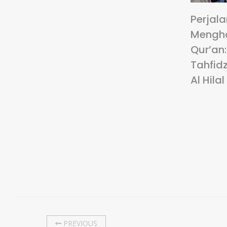
Perjal
Mengha
Qur’an
Tahfidz
Al Hilal
PREVIOUS