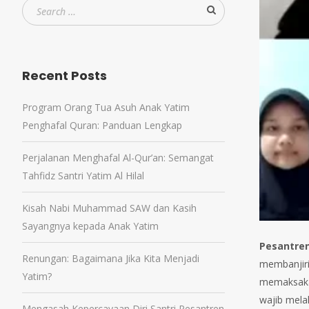
Recent Posts
Program Orang Tua Asuh Anak Yatim
Penghafal Quran: Panduan Lengkap
Perjalanan Menghafal Al-Qur’an: Semangat
Tahfidz Santri Yatim Al Hilal
Kisah Nabi Muhammad SAW dan Kasih
Sayangnya kepada Anak Yatim
Pesantren 
Renungan: Bagaimana Jika Kita Menjadi
membanjiri
Yatim?
memaksakan
wajib mela
Mengasah Kepercayaan Diri Santri Pesantren