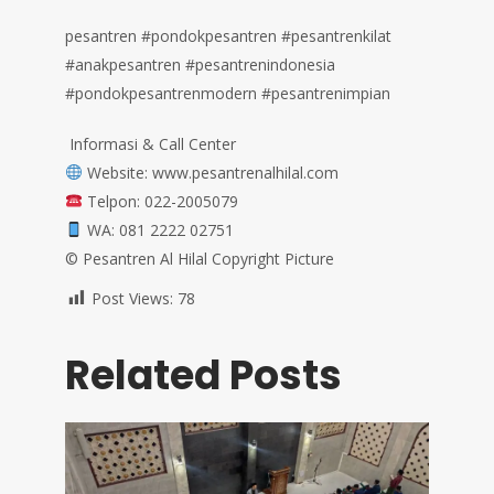
pesantren #pondokpesantren #pesantrenkilat
#anakpesantren #pesantrenindonesia
#pondokpesantrenmodern #pesantrenimpian⁣⁣
⁣⁣ Informasi & Call Center⁣⁣⁣⁣⁣⁣⁣⁣⁣⁣⁣⁣⁣⁣⁣⁣⁣⁣⁣⁣⁣⁣⁣⁣⁣⁣⁣⁣⁣⁣⁣⁣⁣⁣⁣⁣⁣⁣⁣⁣⁣⁣⁣⁣⁣⁣⁣⁣⁣⁣⁣⁣⁣⁣⁣⁣⁣⁣⁣⁣⁣⁣⁣⁣⁣⁣⁣⁣⁣⁣⁣⁣⁣⁣⁣⁣⁣⁣⁣
Website: www.pesantrenalhilal.com⁣⁣⁣⁣⁣⁣⁣⁣⁣⁣⁣⁣⁣⁣⁣⁣⁣⁣
Telpon: 022-2005079⁣⁣⁣⁣⁣⁣⁣⁣⁣⁣⁣⁣⁣⁣⁣⁣⁣⁣⁣⁣⁣⁣⁣⁣⁣⁣⁣⁣⁣⁣⁣⁣⁣⁣⁣⁣⁣⁣⁣⁣⁣⁣⁣⁣⁣⁣⁣⁣⁣⁣⁣⁣⁣⁣⁣⁣⁣⁣⁣⁣⁣⁣⁣⁣⁣⁣⁣⁣⁣⁣⁣⁣⁣⁣⁣⁣⁣⁣⁣
WA: 081 2222 02751⁣⁣⁣⁣⁣⁣⁣⁣⁣⁣⁣⁣⁣⁣⁣⁣⁣⁣⁣⁣⁣⁣⁣⁣⁣⁣⁣⁣⁣⁣⁣⁣⁣⁣⁣⁣⁣⁣⁣⁣⁣⁣⁣⁣⁣⁣⁣⁣⁣⁣⁣⁣⁣⁣⁣⁣⁣⁣⁣⁣⁣⁣
©️ Pesantren Al Hilal Copyright Picture⁣⁣⁣⁣⁣
Post Views:
78
Related Posts