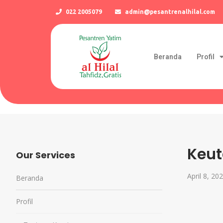
022 2005079
admin@pesantrenalhilal.com
Beranda
Profil
Keut
Our Services
April 8, 20
Beranda
Profil