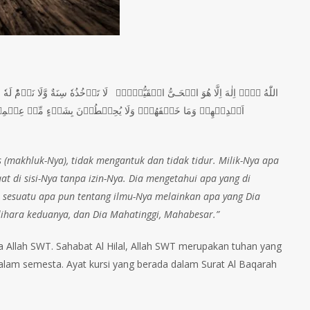
اللّٰهُ لَاۤ اِلٰهَ اِلَّا هُوَ الۡحَـىُّ الۡقَيُّوۡمُۚ لَا تَاۡخُذُهٗ سِنَةٌ وَّلَا نَوۡمٌ‌ؕ ل
اَيۡدِيۡهِمۡ وَمَا خَلۡفَهُمۡ‌ۚ وَلَا يُحِيۡطُوۡنَ بِشَىۡءٍ مِّنۡ عِلۡمِهٖۤ اِلَ
 (makhluk-Nya), tidak mengantuk dan tidak tidur. Milik-Nya apa
t di sisi-Nya tanpa izin-Nya. Dia mengetahui apa yang di
 sesuatu apa pun tentang ilmu-Nya melainkan apa yang Dia
lihara keduanya, dan Dia Mahatinggi, Mahabesar.”
 Allah SWT. Sahabat Al Hilal, Allah SWT merupakan tuhan yang
alam semesta. Ayat kursi yang berada dalam Surat Al Baqarah