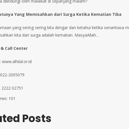
a dilindungi oleh malaikat di sepanjang malam?
atunya Yang Memisahkan dari Surga Ketika Kematian Tiba
tamaan yang sering sering kita dengar dan ketahui ketika senantiasa m
ahkan kita dari surga adalah kematian. MasyaAllah…
 & Call Center
 www.alhilal.or.id
 022-2005079
 2222 02751
ews:
101
ated Posts