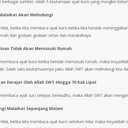
ari berbagai sumber, inilah 5 keutamaan ayat kursi yang mungkin belu
 Malaikat Akan Melindungi
 Hilal, ketika kita membaca ayat kursi ketika kita hendak meninggalk
rumah dari godaan-godaan setan dan marabahaya.
inan Tidak Akan Memasuki Rumah
a membaca ayat kursi ketika hendak memasuki rumah, maka InsyaAllah
h. Salah satu keutamaannya yaitu Allah SWT akan melindungi kita dar
an Derajat Oleh Allah SWT Hingga 70 Kali Lipat
a membaca ayat suci selepas berwudhu, maka Allah SWT akan mengangkat
ungi Malaikat Sepanjang Malam
Hilal, ketika kita membaca ayat kurci sebelum tidur maka InsyaAllah s