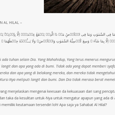
 AL HILAL –
َهٗ مَا فِى السَّمٰوٰتِ وَمَا فِى الۡاَرۡضِ‌ؕ مَنۡ ذَا الَّذِىۡ يَشۡفَعُ عِنۡدَهٗۤ اِلَّا بِاِذۡنِهٖ‌ؕ يَع
ّا بِمَا شَآءَ ۚ وَسِعَ كُرۡسِيُّهُ السَّمٰوٰتِ وَالۡاَرۡضَ‌‌ۚ وَلَا يَـــُٔوۡدُهٗ حِفۡظُهُمَا ‌ۚ وَ
dak ada tuhan selain Dia. Yang Mahahidup, Yang terus menerus mengurus
 langit dan apa yang ada di bumi. Tidak ada yang dapat memberi syafaa
reka dan apa yang di belakang mereka, dan mereka tidak mengetahui
 Kursi-Nya meliputi langit dan bumi. Dan Dia tidak merasa berat meme
 yang menjelaskan mengenai keesaan da kekuasaan dari sang pencipta
an taka da kesulitan untuk-Nya untuk mengatur apapun yang ada di 
i memiliki keutamaan tersendiri loh! Apa saja ya Sahabat Al Hilal?