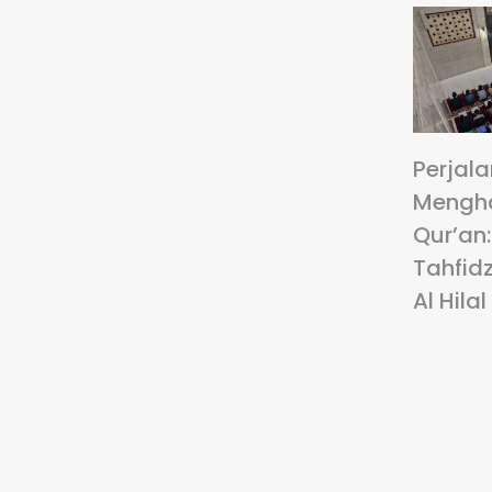
Perjal
Mengha
Qur’an
Tahfidz
Al Hilal