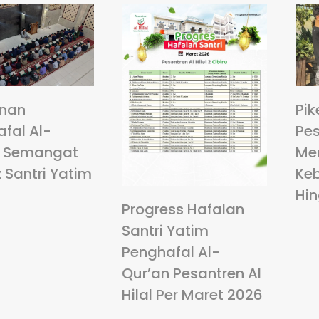
anan
Pik
fal Al-
Pes
: Semangat
Me
 Santri Yatim
Ke
Hi
Progress Hafalan
Santri Yatim
Penghafal Al-
Qur’an Pesantren Al
Hilal Per Maret 2026