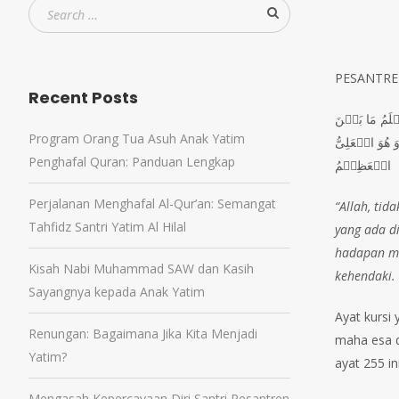
PESANTREN
Recent Posts
ۡلَمُ مَا بَيۡنَ
Program Orang Tua Asuh Anak Yatim
 هُوَ الۡعَلِىُّ
Penghafal Quran: Panduan Lengkap
الۡعَظِيۡمُ
Perjalanan Menghafal Al-Qur’an: Semangat
“Allah, ti
Tahfidz Santri Yatim Al Hilal
yang ada di
hadapan me
Kisah Nabi Muhammad SAW dan Kasih
kehendaki.
Sayangnya kepada Anak Yatim
Ayat kursi
Renungan: Bagaimana Jika Kita Menjadi
maha esa d
Yatim?
ayat 255 in
Mengasah Kepercayaan Diri Santri Pesantren