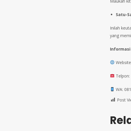
Maukah kit
Satu-S
Inilah keu
yang memis
Informasi
Website:
Telpon:
WA: 081
Post Vi
Rel