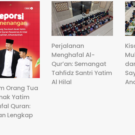
Perjalanan
Kis
Menghafal Al-
Mu
Qur’an: Semangat
da
Tahfidz Santri Yatim
Sa
Al Hilal
An
m Orang Tua
nak Yatim
fal Quran:
an Lengkap