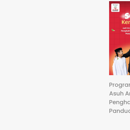
Progra
Asuh A
Pengha
Pandu