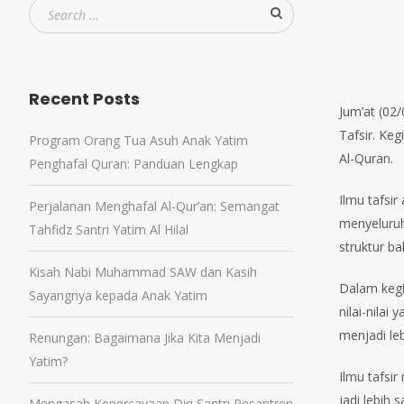
Recent Posts
Jum’at (02
Tafsir. Ke
Program Orang Tua Asuh Anak Yatim
Al-Quran.
Penghafal Quran: Panduan Lengkap
Ilmu tafsi
Perjalanan Menghafal Al-Qur’an: Semangat
menyeluruh
Tahfidz Santri Yatim Al Hilal
struktur b
Kisah Nabi Muhammad SAW dan Kasih
Dalam kegi
Sayangnya kepada Anak Yatim
nilai-nila
menjadi leb
Renungan: Bagaimana Jika Kita Menjadi
Yatim?
Ilmu tafsi
jadi lebih
Mengasah Kepercayaan Diri Santri Pesantren