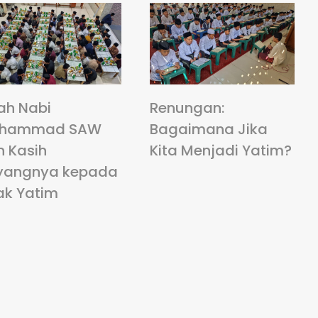
ah Nabi
Renungan:
hammad SAW
Bagaimana Jika
n Kasih
Kita Menjadi Yatim?
yangnya kepada
ak Yatim