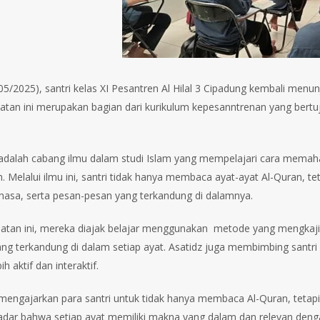
/05/2025), santri kelas XI Pesantren Al Hilal 3 Cipadung kembali men
giatan ini merupakan bagian dari kurikulum kepesanntrenan yang 
r adalah cabang ilmu dalam studi Islam yang mempelajari cara mem
. Melalui ilmu ini, santri tidak hanya membaca ayat-ayat Al-Quran, 
ahasa, serta pesan-pesan yang terkandung di dalamnya.
atan ini, mereka diajak belajar menggunakan metode yang mengkaj
i yang terkandung di dalam setiap ayat. Asatidz juga membimbing santr
ih aktif dan interaktif.
r mengajarkan para santri untuk tidak hanya membaca Al-Quran, tetap
 sadar bahwa setiap ayat memiliki makna yang dalam dan relevan deng