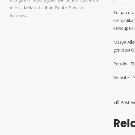
Al Hilal Melalui Latihan Pidato Bahasa
Tujuan uta
Indonesia
menjadikan
kehidupan 
Masya Alla
generasi Qu
Penulis : El
Website :
P
Post Vi
Rel