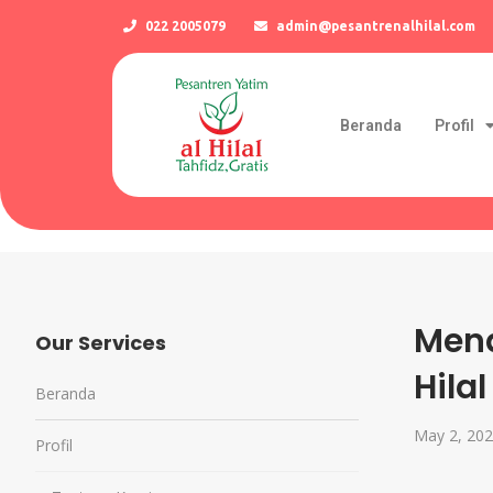
022 2005079
admin@pesantrenalhilal.com
Beranda
Profil
Mend
Our Services
Hila
Beranda
May 2, 20
Profil