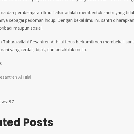
ma dari pembelajaran Ilmu Tafsir adalah membentuk santri yang tid
nya sebagai pedoman hidup. Dengan bekal ilmu ini, santri diharapka
pribadi maupun sosial.
h Tabarakallah! Pesantren Al Hilal terus berkomitmen membekali sa
rani yang cerdas, bijak, dan berakhlak mulia.
is
esantren Al Hilal
ews:
97
ated Posts