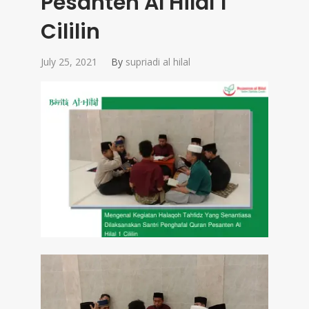
Pesanten Al Hilal 1
Cililin
July 25, 2021
By
supriadi al hilal