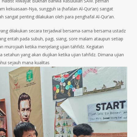
lam Hadist Riwayat Bukhari bahwa Rasulullah SAW. pernah
alam kekuasaan-Nya, sungguh ia (hafalan Al-Qur’an) sangat
h sangat penting dilakukan oleh para penghafal Al-Qur’an.
ya yang dilakukan secara terjadwal bersama-sama bersama ustadz
ng entah pada subuh, pagi, siang, sore malam ataupun setiap
n murojaah ketika menjelang ujian tahfidz. Kegiatan
setahun yang akan diujikan ketika ujian tahfidz. Dimana ujian
ahui sejauh mana kualitas