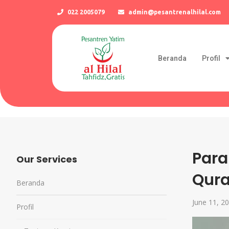
022 2005079
admin@pesantrenalhilal.com
Beranda
Profil
Para
Our Services
Qura
Beranda
June 11, 2
Profil