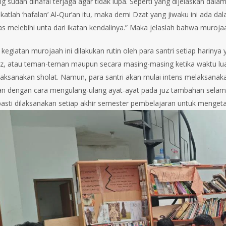
ng sudah dihafal terjaga agar tidak lupa. Seperti yang dijelaskan da
Ikatlah ‘hafalan’ Al-Qur’an itu, maka demi Dzat yang jiwaku ini ada d
s melebihi unta dari ikatan kendalinya.” Maka jelaslah bahwa murojaa
 kegiatan murojaah ini dilakukan rutin oleh para santri setiap harin
dz, atau teman-teman maupun secara masing-masing ketika waktu lua
laksanakan sholat. Namun, para santri akan mulai intens melaksanaka
an dengan cara mengulang-ulang ayat-ayat pada juz tambahan selama 
i pasti dilaksanakan setiap akhir semester pembelajaran untuk menget