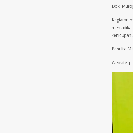
Dok. Muroja
Kegiatan m
menjadikan
kehidupan s
Penulis: Ma
Website: p