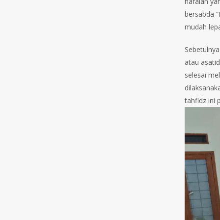
hafalan ya
bersabda “
mudah lepa
Sebetulnya
atau asati
selesai me
dilaksanak
tahfidz in