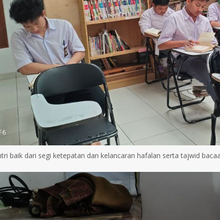
tri baik dari segi ketepatan dan kelancaran hafalan serta tajwid baca