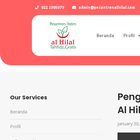
022 2005079
admin@pesantrenalhilal.com
Beranda
Profil
Peng
Our Services
Al Hi
Beranda
January 30
Profil