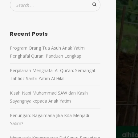
Recent Posts
Program Orang Tua Asuh Anak Yatim
Penghafal Quran: Panduan Lengkap
Perjalanan Menghafal Al-Qur’an: Semangat
Tahfidz Santri Yatim Al Hilal
Kisah Nabi Muhammad SAW dan Kasih
Sayangnya kepada Anak Yatim
Renungan: Bagaimana Jika Kita Menjadi
Yatim?
Mengasah Kepercayaan Diri Santri Pesantren