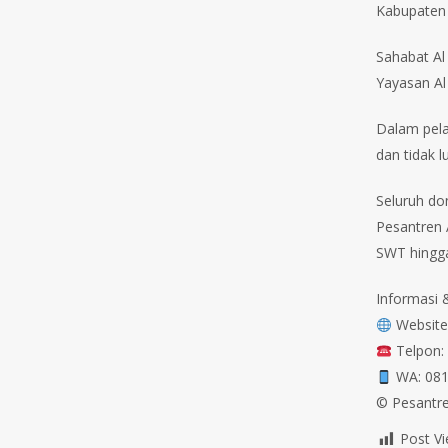
Kabupaten
Sahabat Al
Yayasan Al 
Dalam pela
dan tidak 
Seluruh do
Pesantren A
SWT hingga
⁣⁣Informasi & Call Center⁣⁣⁣⁣⁣⁣⁣⁣⁣⁣⁣⁣⁣⁣⁣⁣⁣⁣⁣⁣⁣⁣⁣⁣⁣⁣⁣⁣⁣
Website: www.p
Telpon: 022-2005079⁣⁣⁣⁣⁣⁣⁣⁣⁣⁣⁣⁣⁣⁣⁣⁣⁣⁣⁣⁣⁣⁣⁣
WA: 081 2222 02751⁣⁣⁣⁣⁣⁣⁣⁣⁣⁣⁣⁣⁣⁣⁣⁣⁣⁣
©️ Pesantren
Post Vi