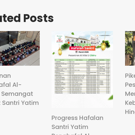
ated Posts
anan
Pik
fal Al-
Pes
: Semangat
Me
 Santri Yatim
Ke
Hi
Progress Hafalan
Santri Yatim