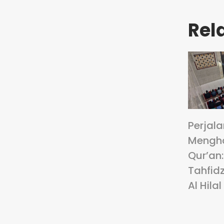
Rel
Perjal
Mengha
Qur’an
Tahfidz
Al Hilal