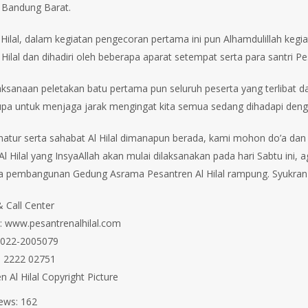
 Bandung Barat.
 Hilal, dalam kegiatan pengecoran pertama ini pun Alhamdulillah kegi
Hilal dan dihadiri oleh beberapa aparat setempat serta para santri Pesant
ksanaan peletakan batu pertama pun seluruh peserta yang terlibat 
lupa untuk menjaga jarak mengingat kita semua sedang dihadapi deng
natur serta sahabat Al Hilal dimanapun berada, kami mohon do’a da
l Hilal yang InsyaAllah akan mulai dilaksanakan pada hari Sabtu ini, 
 pembangunan Gedung Asrama Pesantren Al Hilal rampung. ⁣⁣Syukran⁣
⁣⁣⁣⁣⁣⁣⁣⁣⁣⁣⁣⁣⁣⁣⁣⁣⁣⁣⁣⁣⁣⁣⁣⁣⁣⁣⁣⁣⁣⁣⁣⁣⁣⁣⁣⁣⁣⁣⁣⁣⁣⁣⁣⁣⁣⁣⁣⁣⁣⁣⁣⁣⁣⁣⁣⁣⁣⁣⁣⁣
esantrenalhilal.com⁣⁣⁣⁣⁣⁣⁣⁣⁣⁣⁣⁣⁣⁣⁣⁣⁣⁣⁣⁣⁣⁣⁣⁣⁣⁣⁣⁣
⁣⁣⁣⁣⁣⁣⁣⁣⁣⁣⁣⁣⁣⁣⁣⁣⁣⁣⁣⁣⁣⁣⁣⁣⁣⁣⁣⁣⁣⁣⁣⁣⁣⁣⁣⁣⁣⁣⁣⁣⁣⁣⁣⁣⁣⁣⁣⁣⁣⁣⁣⁣⁣⁣⁣⁣⁣⁣⁣⁣⁣⁣⁣⁣⁣⁣
⁣⁣⁣⁣⁣⁣⁣⁣⁣⁣⁣⁣⁣⁣⁣⁣⁣⁣⁣⁣⁣⁣⁣⁣⁣⁣⁣⁣⁣⁣⁣⁣⁣⁣⁣⁣⁣⁣⁣⁣⁣⁣⁣⁣⁣⁣⁣⁣⁣⁣⁣⁣⁣⁣
 Al Hilal Copyright Picture⁣⁣⁣⁣⁣
ews:
162