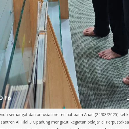
nuh semangat dan antusiasme terlihat pada Ahad (24/08/2025) ketika 
esantren Al Hilal 3 Cipadung mengikuti kegiatan belajar di Perpustak