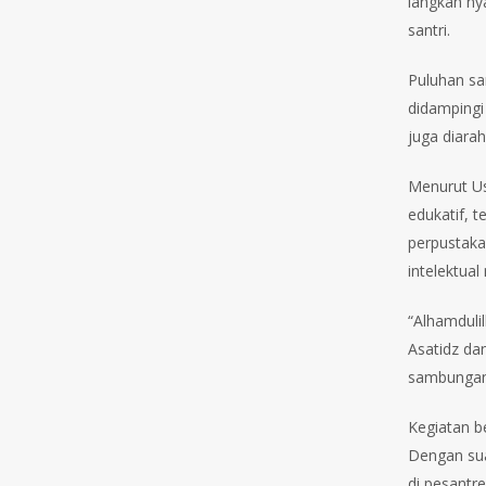
langkah ny
santri.
Puluhan sa
didampingi
juga diara
Menurut Us
edukatif, 
perpustaka
intelektual
“Alhamdulil
Asatidz da
sambunga
Kegiatan b
Dengan sua
di pesantre