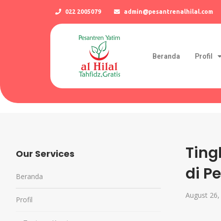
022 2005079
admin@pesantrenalhilal.com
Beranda
Profil
Ting
Our Services
di P
Beranda
August 26,
Profil