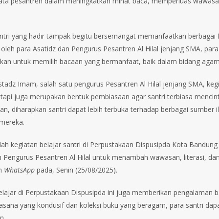
ata pesantren dalam meningkatkan minat baca, memperluas wawasan
ntri yang hadir tampak begitu bersemangat memanfaatkan berbagai fa
 oleh para Asatidz dan Pengurus Pesantren Al Hilal jenjang SMA, par
hkan untuk memilih bacaan yang bermanfaat, baik dalam bidang agama
tadz Imam, salah satu pengurus Pesantren Al Hilal jenjang SMA, kegia
tetapi juga merupakan bentuk pembiasaan agar santri terbiasa menci
an, diharapkan santri dapat lebih terbuka terhadap berbagai sumb
 mereka.
lah kegiatan belajar santri di Perpustakaan Dispusipda Kota Bandung t
n Pengurus Pesantren Al Hilal untuk menambah wawasan, literasi, da
n
WhatsApp
pada, Senin (25/08/2025).
elajar di Perpustakaan Dispusipda ini juga memberikan pengalaman baru
sana yang kondusif dan koleksi buku yang beragam, para santri dapat
n.