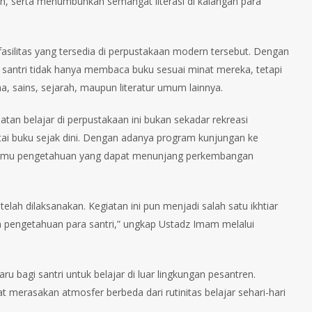
, serta menumbuhkan semangat literasi di kalangan para
silitas yang tersedia di perpustakaan modern tersebut. Dengan
a santri tidak hanya membaca buku sesuai minat mereka, tetapi
, sains, sejarah, maupun literatur umum lainnya.
tan belajar di perpustakaan ini bukan sekadar rekreasi
ntai buku sejak dini. Dengan adanya program kunjungan ke
er ilmu pengetahuan yang dapat menunjang perkembangan
elah dilaksanakan. Kegiatan ini pun menjadi salah satu ikhtiar
n pengetahuan para santri,” ungkap Ustadz Imam melalui
 bagi santri untuk belajar di luar lingkungan pesantren.
 merasakan atmosfer berbeda dari rutinitas belajar sehari-hari