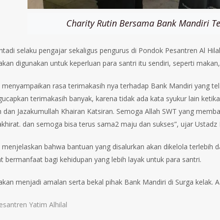
Charity Rutin Bersama Bank Mandiri T
tadi selaku pengajar sekaligus pengurus di Pondok Pesantren Al Hi
akan digunakan untuk keperluan para santri itu sendiri, seperti makan, 
a menyampaikan rasa terimakasih nya terhadap Bank Mandiri yang te
ucapkan terimakasih banyak, karena tidak ada kata syukur lain keti
h dan Jazakumullah Khairan Katsiran. Semoga Allah SWT yang mem
akhirat. dan semoga bisa terus sama2 maju dan sukses”, ujar Ustadz
a menjelaskan bahwa bantuan yang disalurkan akan dikelola terlebih da
t bermanfaat bagi kehidupan yang lebih layak untuk para santri.
akan menjadi amalan serta bekal pihak Bank Mandiri di Surga kelak. A
esantren Yatim Alhilal