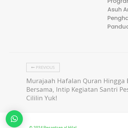
Progra
Asuh A
Pengha
Pandu
PREVIOUS
Murajaah Hafalan Quran Hingga 
Bersama, Intip Kegiatan Santri Pes
Cililin Yuk!
© 2024 Pesantren al Hilal.