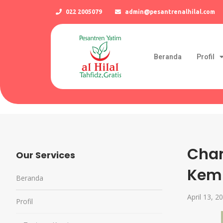
022 2005079
admin@pesantrenalhilal.com
Beranda
Profil
Char
Our Services
Kem
Beranda
April 13, 2
Profil