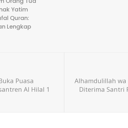
m Orang Tua
nak Yatim
fal Quran:
an Lengkap
Buka Puasa
Alhamdulillah wa 
antren Al Hilal 1
Diterima Santri 