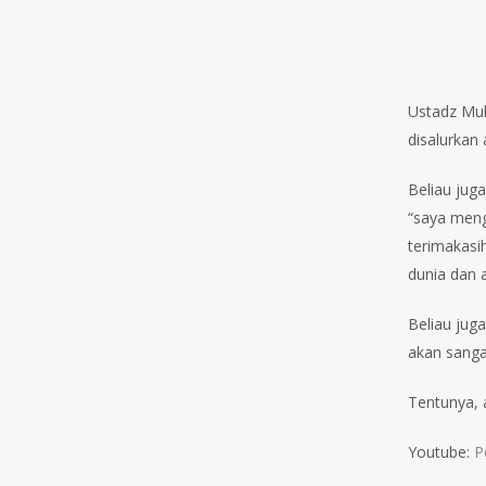
Ustadz Muh
disalurkan 
Beliau jug
“saya meng
terimakasi
dunia dan 
Beliau jug
akan sanga
Tentunya, 
Youtube:
P