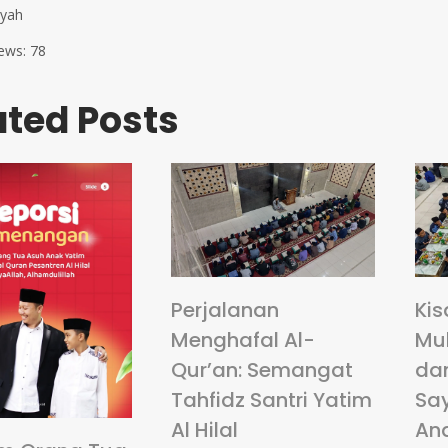
syah
ews:
78
ated Posts
Perjalanan
Kis
Menghafal Al-
Mu
Qur’an: Semangat
da
Tahfidz Santri Yatim
Sa
Al Hilal
An