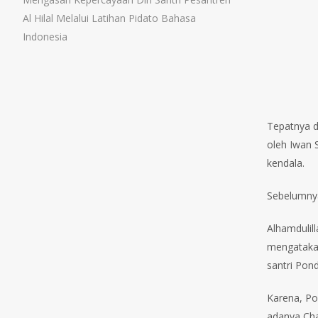
Al Hilal Melalui Latihan Pidato Bahasa
Indonesia
Tepatnya d
oleh Iwan 
kendala.
Sebelumnya
Alhamdulill
mengatakan
santri Pond
Karena, Po
adanya Char