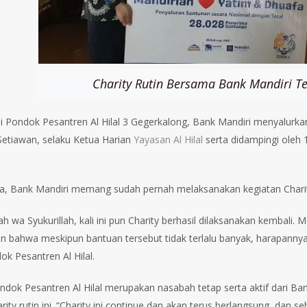
Charity Rutin Bersama Bank Mandiri T
i Pondok Pesantren Al Hilal 3 Gegerkalong, Bank Mandiri menyalurka
Setiawan, selaku Ketua Harian
Yayasan Al Hilal
serta didampingi oleh 1
, Bank Mandiri memang sudah pernah melaksanakan kegiatan Charity
ah wa Syukurillah, kali ini pun Charity berhasil dilaksanakan kembali
 bahwa meskipun bantuan tersebut tidak terlalu banyak, harapanny
ok Pesantren Al Hilal.
ndok Pesantren Al Hilal merupakan nasabah tetap serta aktif dari Ba
ity rutin ini. “Charity ini continue dan akan terus berlangsung, dan se