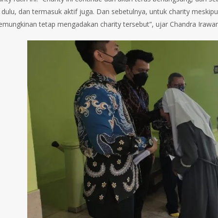
dulu, dan termasuk aktif juga. Dan sebetulnya, untuk charity meskipun
mungkinan tetap mengadakan charity tersebut”, ujar Chandra Irawan