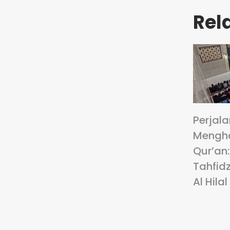
Rel
Perjal
Mengha
Qur’an
Tahfidz
Al Hilal