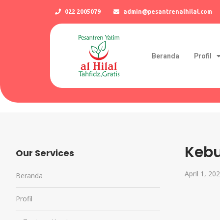
022 2005079
admin@pesantrenalhilal.com
Beranda
Profil
Kebu
Our Services
April 1, 20
Beranda
Profil