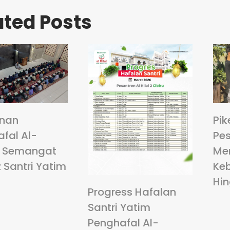
ated Posts
anan
Pik
fal Al-
Pes
: Semangat
Me
 Santri Yatim
Ke
Hi
Progress Hafalan
Santri Yatim
Penghafal Al-