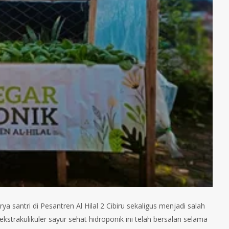
santri di Pesantren Al Hilal 2 Cibiru sekaligus menjadi salah
 ekstrakulikuler sayur sehat hidroponik ini telah bersalan selama