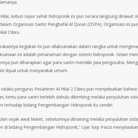
 lamanya.
Hilal, kebun sayur sehat hidroponik ini pun secara langsung dirawat ole
dalam Organisasi Santri Penghafal Al Quran (OSPA). Organisasi ini pun
ilal Cibiru.
rakannya kegiatan ini pun dilaksanakan dalam rangka untuk mengenal
ksanaan ini adalah penanaman dengan sistem hidroponik. Selain men
nnya pun diharapkan agar para santri memiliki jiwa pengusaha. Men
 ini dijual untuk masyarakat umum.
, selaku pengurus Pesantren Al Hilal 2 Cibiru pun menyebutkan bahwa
an, tentu para santri terlebih dahulu dibimbing melalui penyuluhan si
n terhadap bidang Pengembangan Hidroponik itu sendiri.
ulan sejak awal Maret, sebelumnya ditraining melalui penyuluhan sis
n di bidang Pengembangan Hidroponik,” Ujar Isep Paozi menjelaskan