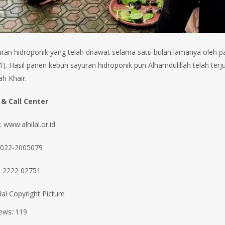
ran hidroponik yang telah dirawat selama satu bulan lamanya oleh pa
). Hasil panen kebun sayuran hidroponik pun Alhamdulillah telah terjua
ah Khair.
 & Call Center
 www.alhilal.or.id
 022-2005079
 2222 02751
ilal Copyright Picture
ews:
119