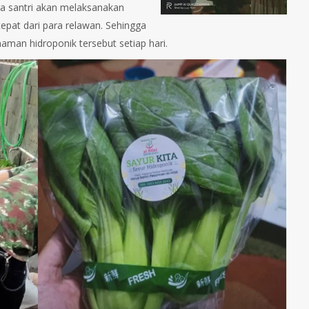
ara santri akan melaksanakan
pat dari para relawan. Sehingga
naman hidroponik tersebut setiap hari.