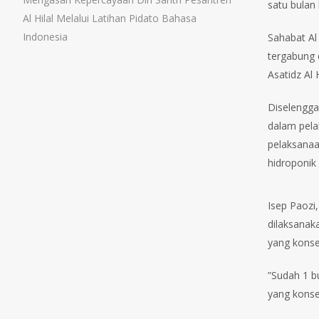
satu bulan
Al Hilal Melalui Latihan Pidato Bahasa
Indonesia
Sahabat Al 
tergabung 
Asatidz Al H
Diselengga
dalam pela
pelaksanaa
hidroponik
Isep Paozi
dilaksanak
yang konse
”Sudah 1 b
yang konse