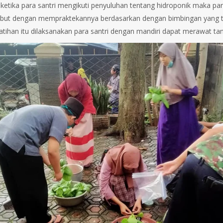
, ketika para santri mengikuti penyuluhan tentang hidroponik maka p
ebut dengan mempraktekannya berdasarkan dengan bimbingan yang te
latihan itu dilaksanakan para santri dengan mandiri dapat merawat ta