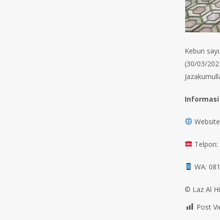
Kebun sayu
(30/03/2021
Jazakumull
Informasi
Website:
Telpon:
WA: 081
©️ Laz Al H
Post Vi