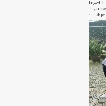
InsyaAllah
karya ters
setelah pe