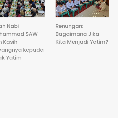
ah Nabi
Renungan:
hammad SAW
Bagaimana Jika
n Kasih
Kita Menjadi Yatim?
yangnya kepada
ak Yatim