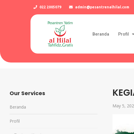
022 2005079
admin@pesantrenalhilal.com
Beranda
Profil
KEG
Our Services
May 5, 20
Beranda
Profil