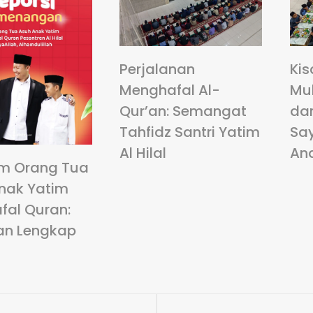
Perjalanan
Kis
Menghafal Al-
Mu
Qur’an: Semangat
da
Tahfidz Santri Yatim
Sa
Al Hilal
An
m Orang Tua
nak Yatim
fal Quran:
an Lengkap