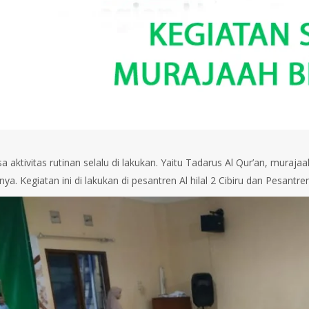
sa aktivitas rutinan selalu di lakukan. Yaitu Tadarus Al Qur’an, muraja
nya. Kegiatan ini di lakukan di pesantren Al hilal 2 Cibiru dan Pesantren Al