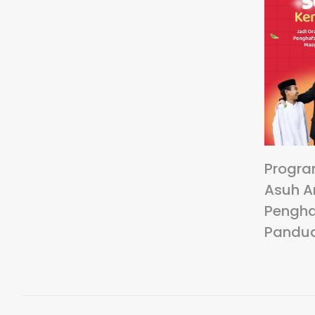
Progra
Asuh A
Pengha
Pandu