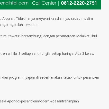
 Alquran. Tidak hanya meyakini keasliannya, setiap muslim
yat ilahi tersebut.⁣⁣⁣⁣⁣⁣
 mutawatir (bersambung) dengan perantaraan Malaikat Jibril,
hilal 3 setiap santri di gilir setiap harinya. Ada 3 kelas, ⁣⁣⁣⁣
liran dan program nyapun di sederhanakan.⁣ tetapi untuk pesantren
nesia #pondokpesantrenmodern #pesantrenimpian⁣