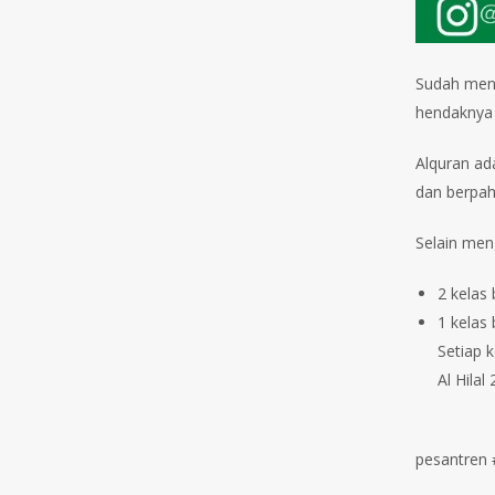
Sudah menj
hendaknya 
Alquran ad
dan berpaha
Selain meng
2 kelas b
1 kelas 
Setiap k
Al Hilal 2,
pesantren 