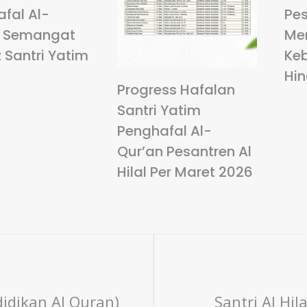
fal Al-
Pes
: Semangat
Me
 Santri Yatim
Ke
Hi
Progress Hafalan
Santri Yatim
Penghafal Al-
Qur’an Pesantren Al
Hilal Per Maret 2026
idikan Al Quran)
Santri Al Hil