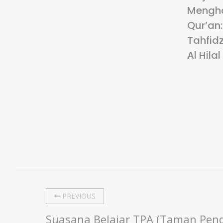
Mengha
Qur’an
Tahfidz
Al Hilal
PREVIOUS
Suasana Belajar TPA (Taman Pend