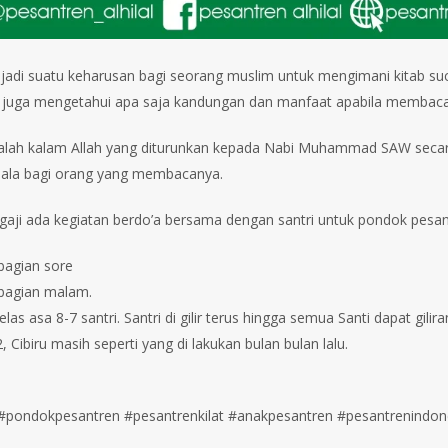
adi suatu keharusan bagi seorang muslim untuk mengimani kitab suci
juga mengetahui apa saja kandungan dan manfaat apabila membaca ayat-a
alah kalam Allah yang diturunkan kepada Nabi Muhammad SAW secara
la bagi orang yang membacanya.⁣⁣⁣⁣⁣⁣
aji ada kegiatan berdo’a bersama dengan santri untuk pondok pesantren al 
agian sore ⁣⁣⁣⁣
bagian malam.⁣⁣⁣⁣
elas asa 8-7 santri. Santri di gilir terus hingga semua Santi dapat gi
 Cibiru masih seperti yang di lakukan bulan bulan lalu.⁣⁣⁣⁣⁣⁣⁣⁣⁣⁣⁣⁣⁣⁣⁣⁣⁣⁣⁣⁣⁣⁣
#pondokpesantren #pesantrenkilat #anakpesantren #pesantrenindo