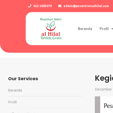
022 2005079
admin@pesantrenalhilal.com
Beranda
Profil
Kegi
Our Services
December 
Beranda
Profil