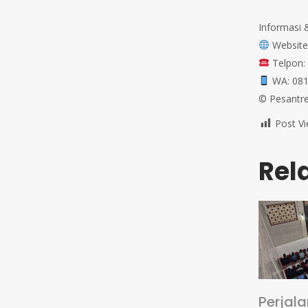
⁣⁣Informasi & Call Center⁣⁣⁣⁣⁣⁣⁣⁣⁣⁣⁣⁣⁣⁣⁣⁣⁣⁣⁣⁣⁣⁣⁣
Website: ww
Telpon: 022-2005079⁣⁣⁣⁣⁣⁣⁣⁣⁣⁣⁣⁣⁣⁣⁣⁣⁣⁣⁣
WA: 081 2222 02751⁣⁣⁣⁣⁣⁣⁣⁣⁣⁣⁣⁣⁣⁣
©️ Pesantren
Post Vi
Rel
Perjal