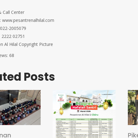
⁣⁣⁣⁣⁣⁣⁣⁣⁣⁣⁣⁣⁣⁣⁣⁣⁣⁣⁣⁣⁣⁣⁣⁣⁣⁣⁣⁣⁣⁣⁣⁣⁣⁣⁣⁣⁣⁣⁣⁣⁣⁣⁣⁣⁣⁣⁣⁣⁣⁣⁣⁣⁣⁣⁣
w.pesantrenalhilal.com⁣⁣⁣⁣⁣⁣⁣⁣⁣⁣⁣⁣⁣⁣⁣⁣⁣
⁣⁣⁣⁣⁣⁣⁣⁣⁣⁣⁣⁣⁣⁣⁣⁣⁣⁣⁣⁣⁣⁣⁣⁣⁣⁣⁣⁣⁣⁣⁣⁣⁣⁣⁣⁣⁣⁣⁣⁣⁣⁣⁣⁣⁣⁣⁣⁣⁣⁣⁣⁣⁣⁣⁣⁣⁣⁣⁣
⁣⁣⁣⁣⁣⁣⁣⁣⁣⁣⁣⁣⁣⁣⁣⁣⁣⁣⁣⁣⁣⁣⁣⁣⁣⁣⁣⁣⁣⁣⁣⁣⁣⁣⁣⁣⁣⁣⁣⁣⁣⁣⁣⁣⁣⁣⁣
 Al Hilal Copyright Picture⁣⁣⁣⁣⁣
ews:
68
ated Posts
anan
Pik