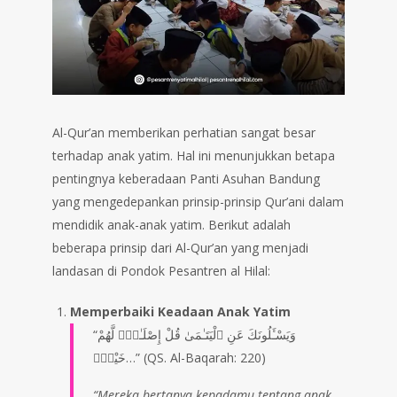
Al-Qur’an memberikan perhatian sangat besar
terhadap anak yatim. Hal ini menunjukkan betapa
pentingnya keberadaan Panti Asuhan Bandung
yang mengedepankan prinsip-prinsip Qur’ani dalam
mendidik anak-anak yatim. Berikut adalah
beberapa prinsip dari Al-Qur’an yang menjadi
landasan di Pondok Pesantren al Hilal:
Memperbaiki Keadaan Anak Yatim
“وَيَسْـَٔلُونَكَ عَنِ ٱلْيَتَـٰمَىٰ قُلْ إِصْلَـٰحٌۭ لَّهُمْ
خَيْرٌۭ…” (QS. Al-Baqarah: 220)
“Mereka bertanya kepadamu tentang anak