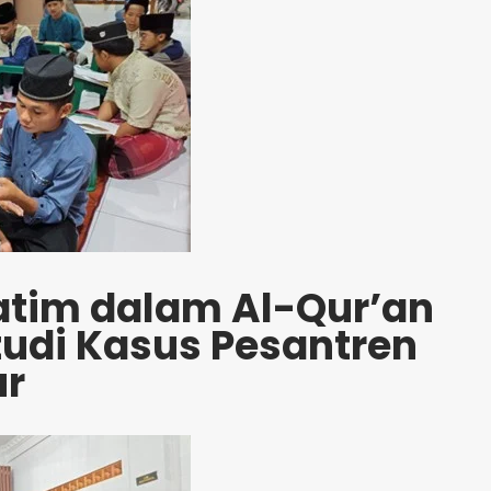
atim dalam Al-Qur’an
tudi Kasus Pesantren
ur