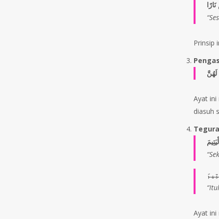
 نَارًا
“Se
Prinsip
Pengas
َهُنَّ
Ayat in
diasuh s
Tegura
يَتِيمَ
“Se
تِيمَ
“It
Ayat in