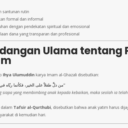
 santunan rutin
kan formal dan informal
han dengan pendekatan spiritual dan emosional
laan dana yang transparan dan profesional
dangan Ulama tentang
im
ab
Ihya Ulumuddin
karya Imam al-Ghazali disebutkan:
“من دلَّ طفلاً على الخير، فكأنما ربّاه في حجره”
g siapa yang membimbing anak kepada kebaikan, maka seolah ia tel
 dalam
Tafsir al-Qurthubi
, disebutkan bahwa anak yatim harus dija
arakat di kemudian hari.