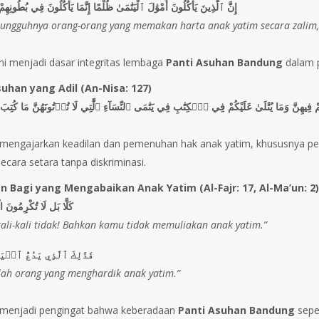
إِنَّ ٱلَّذِينَ يَأْكُلُونَ أَمْوَٰلَ ٱلْيَتَٰمَىٰ ظُلْمًا إِنَّمَا يَأْكُلُونَ فِي بُطُونِهِمْ
sungguhnya orang-orang yang memakan harta anak yatim secara zalim
 ini menjadi dasar integritas lembaga
Panti Asuhan Bandung
dalam p
uhan yang Adil (An-Nisa: 127)
مْ فِيهِنَّ وَمَا يُتْلَىٰ عَلَيْكُمْ فِي ٱلۡكِتَٰبِ فِي يَتَٰمَى ٱلنِّسَآءِ ٱلَّٰتِي لَا تُؤۡتُونَهُنَّ مَا كُتِبَ ل
i mengajarkan keadilan dan pemenuhan hak anak yatim, khususnya per
ecara setara tanpa diskriminasi.
n Bagi yang Mengabaikan Anak Yatim (Al-Fajr: 17, Al-Ma’un: 2
كَلَّا بَل لَا تُكْرِمُونَ الْ
kali-kali tidak! Bahkan kamu tidak memuliakan anak yatim.”
فَذَٰلِكَ ٱلَّذِي يَدُعُّ ٱلۡيَ
ulah orang yang menghardik anak yatim.”
i menjadi pengingat bahwa keberadaan
Panti Asuhan Bandung
sepe