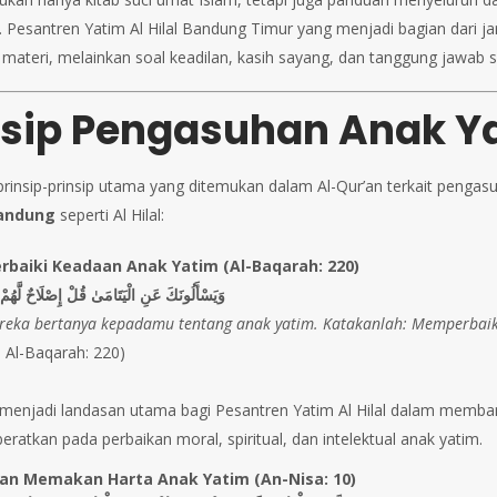
. Pesantren Yatim Al Hilal Bandung Timur yang menjadi bagian dari j
 materi, melainkan soal keadilan, kasih sayang, dan tanggung jawab s
nsip Pengasuhan Anak Y
i prinsip-prinsip utama yang ditemukan dalam Al-Qur’an terkait pengas
andung
seperti Al Hilal:
baiki Keadaan Anak Yatim (Al-Baqarah: 220)
وَيَسْأَلُونَكَ عَنِ الْيَتَامَىٰ قُلْ إِصْلَاحٌ لَّهُمْ 
reka bertanya kepadamu tentang anak yatim. Katakanlah: Memperbai
. Al-Baqarah: 220)
i menjadi landasan utama bagi Pesantren Yatim Al Hilal dalam mem
eratkan pada perbaikan moral, spiritual, dan intelektual anak yatim.
an Memakan Harta Anak Yatim (An-Nisa: 10)