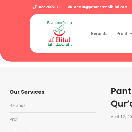
022 2005079
admin@pesantrenalhilal.com
Beranda
Profil
Pant
Our Services
Qur’
Beranda
April 12, 2
Profil