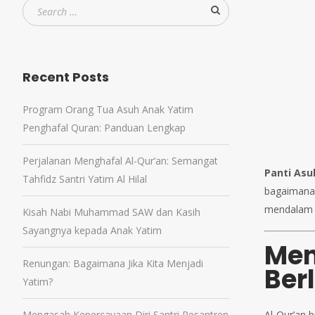
Recent Posts
Program Orang Tua Asuh Anak Yatim
Penghafal Quran: Panduan Lengkap
Perjalanan Menghafal Al-Qur’an: Semangat
Panti As
Tahfidz Santri Yatim Al Hilal
bagaimana 
mendalam p
Kisah Nabi Muhammad SAW dan Kasih
Sayangnya kepada Anak Yatim
Men
Renungan: Bagaimana Jika Kita Menjadi
Ber
Yatim?
Mengasah Kepercayaan Diri Santri Pesantren
Al-Qur’an 