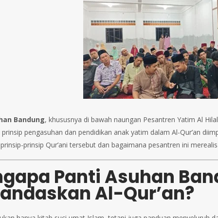
uhan Bandung
, khususnya di bawah naungan Pesantren Yatim Al Hila
prinsip pengasuhan dan pendidikan anak yatim dalam Al-Qur’an diimple
rinsip-prinsip Qur’ani tersebut dan bagaimana pesantren ini merealis
gapa Panti Asuhan Ban
landaskan Al-Qur’an?
bukan hanya kitab suci umat Islam, tetapi juga panduan menyeluruh