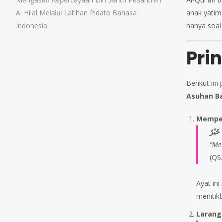
Al Hilal Melalui Latihan Pidato Bahasa
anak yatim
Indonesia
hanya soal
Pri
Berikut in
Asuhan B
Memper
خَيْرٌ
“Me
(QS
Ayat in
menitikb
Larang