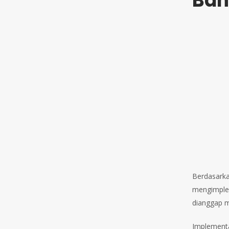
Ban
Berdasarka
mengimplem
dianggap 
Implementas