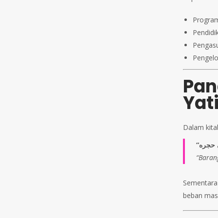
Program
Pendidi
Pengasu
Pengelo
Pan
Yat
Dalam kit
“Baran
Sementara
beban masy