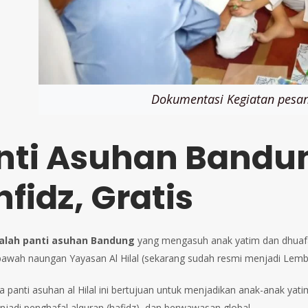
Dokumentasi Kegiatan pesan
nti Asuhan Bandung
fidz, Gratis
adalah panti asuhan Bandung
yang mengasuh anak yatim dan dhuafa y
bawah naungan Yayasan Al Hilal (sekarang sudah resmi menjadi Lemb
ya panti asuhan al Hilal ini bertujuan untuk menjadikan anak-anak ya
njadi penghafal alquran (hafidz), dan berwawasan global.