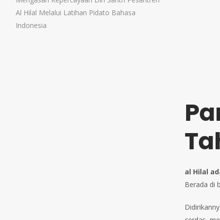
Al Hilal Melalui Latihan Pidato Bahasa
Indonesia
Pa
Tah
al Hilal 
Berada di 
Didirikann
cerdas, me