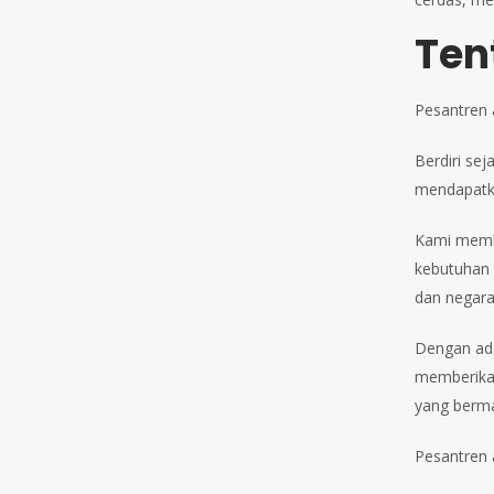
Ten
Pesantren 
Berdiri se
mendapatkan
Kami memb
kebutuhan 
dan negara
Dengan ada
memberikan
yang berma
Pesantren a