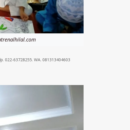
trenalhilal.com
 Telp. 022-63728255. WA. 081313404603