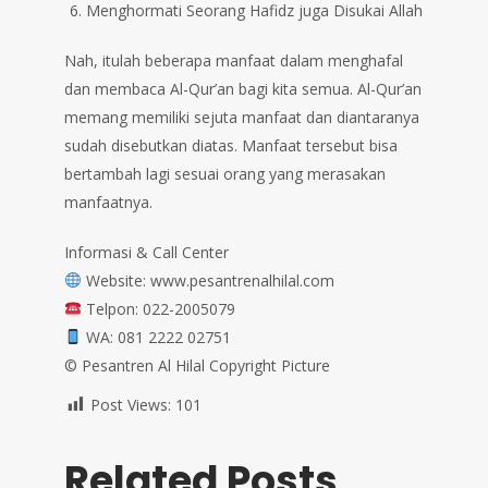
Menghormati Seorang Hafidz juga Disukai Allah⁣⁣⁣
Nah, itulah beberapa manfaat dalam menghafal
dan membaca Al-Qur’an bagi kita semua. Al-Qur’an
memang memiliki sejuta manfaat dan diantaranya
sudah disebutkan diatas. Manfaat tersebut bisa
bertambah lagi sesuai orang yang merasakan
manfaatnya.⁣⁣⁣
Informasi & Call Center⁣⁣⁣⁣⁣⁣⁣⁣⁣⁣⁣⁣⁣⁣⁣⁣⁣⁣⁣⁣⁣⁣⁣⁣⁣⁣⁣⁣⁣⁣⁣⁣⁣⁣⁣⁣⁣⁣⁣⁣⁣⁣⁣⁣⁣⁣⁣⁣⁣⁣⁣⁣⁣⁣⁣⁣⁣⁣⁣⁣⁣⁣⁣⁣⁣⁣⁣⁣⁣⁣⁣⁣⁣⁣⁣⁣⁣⁣⁣⁣⁣⁣⁣⁣⁣⁣⁣⁣⁣⁣⁣⁣⁣⁣⁣⁣⁣⁣⁣⁣⁣⁣⁣⁣⁣⁣
Website: www.pesantrenalhilal.com⁣⁣⁣⁣⁣⁣⁣⁣⁣⁣⁣⁣⁣⁣⁣⁣⁣⁣⁣⁣⁣⁣⁣⁣⁣⁣⁣⁣⁣⁣⁣⁣⁣⁣⁣⁣⁣⁣⁣⁣⁣⁣⁣⁣⁣
Telpon: 022-2005079⁣⁣⁣⁣⁣⁣⁣⁣⁣⁣⁣⁣⁣⁣⁣⁣⁣⁣⁣⁣⁣⁣⁣⁣⁣⁣⁣⁣⁣⁣⁣⁣⁣⁣⁣⁣⁣⁣⁣⁣⁣⁣⁣⁣⁣⁣⁣⁣⁣⁣⁣⁣⁣⁣⁣⁣⁣⁣⁣⁣⁣⁣⁣⁣⁣⁣⁣⁣⁣⁣⁣⁣⁣⁣⁣⁣⁣⁣⁣⁣⁣⁣⁣⁣⁣⁣⁣⁣⁣⁣⁣⁣⁣⁣⁣⁣⁣⁣⁣⁣⁣⁣⁣⁣⁣⁣
WA: 081 2222 02751⁣⁣⁣⁣⁣⁣⁣⁣⁣⁣⁣⁣⁣⁣⁣⁣⁣⁣⁣⁣⁣⁣⁣⁣⁣⁣⁣⁣⁣⁣⁣⁣⁣⁣⁣⁣⁣⁣⁣⁣⁣⁣⁣⁣⁣⁣⁣⁣⁣⁣⁣⁣⁣⁣⁣⁣⁣⁣⁣⁣⁣⁣⁣⁣⁣⁣⁣⁣⁣⁣⁣⁣⁣⁣⁣⁣⁣⁣⁣⁣⁣⁣⁣⁣⁣⁣⁣⁣⁣
©️ Pesantren Al Hilal Copyright Picture
Post Views:
101
Related Posts