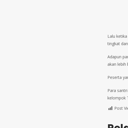
Lalu ketik
tingkat da
Adapun par
akan lebih 
Peserta yan
Para santr
kelompok T
Post Vi