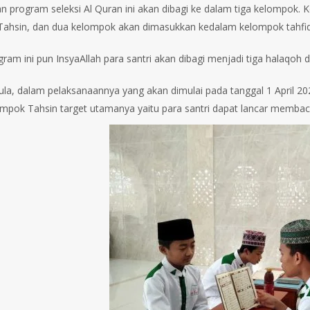
n program seleksi Al Quran ini akan dibagi ke dalam tiga kelompok.
ahsin, dan dua kelompok akan dimasukkan kedalam kelompok tahfid
am ini pun InsyaAllah para santri akan dibagi menjadi tiga halaqoh da
pula, dalam pelaksanaannya yang akan dimulai pada tanggal 1 April 202
mpok Tahsin target utamanya yaitu para santri dapat lancar membac