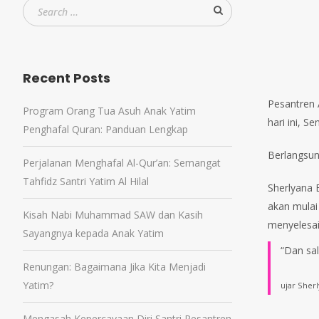
Recent Posts
Pesantren A
Program Orang Tua Asuh Anak Yatim
hari ini, S
Penghafal Quran: Panduan Lengkap
Berlangsun
Perjalanan Menghafal Al-Qur’an: Semangat
Tahfidz Santri Yatim Al Hilal
Sherlyana 
akan mulai
Kisah Nabi Muhammad SAW dan Kasih
menyelesai
Sayangnya kepada Anak Yatim
“Dan sal
Renungan: Bagaimana Jika Kita Menjadi
Yatim?
ujar Sher
Mengasah Kepercayaan Diri Santri Pesantren