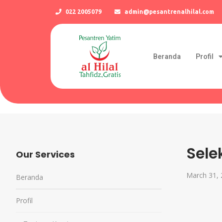
022 2005079
admin@pesantrenalhilal.com
Beranda
Profil
Sele
Our Services
March 31,
Beranda
Profil