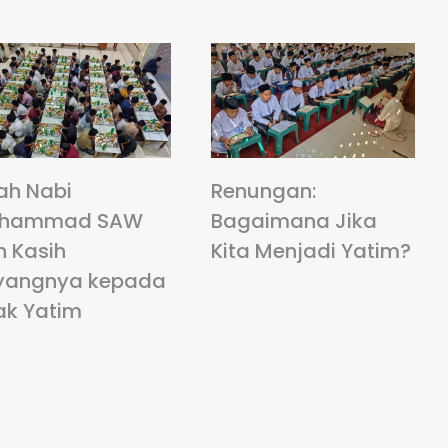
ah Nabi
Renungan:
hammad SAW
Bagaimana Jika
n Kasih
Kita Menjadi Yatim?
yangnya kepada
ak Yatim