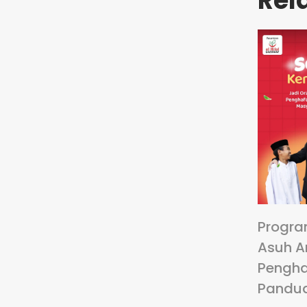
Rel
Progra
Asuh A
Pengha
Pandu